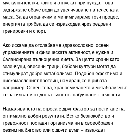
мускулни клетки, които я отпускат при нужда. Това
задържане обаче води до увеличаване на телесната
маса. За да ограничим и минимизираме този процес,
енергията трябва да се изразходва чрез редовни
тренировки и спорт.
Ако искаме да отслабваме здравословно, освен
упражненията и физическата активност, е нужна и
балансирана пълноценна диета. За целта храни като
зеленчуци, овесени трици, бобови култури могат да
стимулират добре метаболизма. Подобен ефект има и
нискомасленият протеин, намиращ се в рибата
например. Освен това, храносмилането и метаболизмът
се засилват и от достатъчното снабдяване с течности.
Намаляването на стреса е друг фактор за постигане на
оптимално добри резултати. Всяко безпокойство и
тревожност поставят организма ни в своеобразен
режим на бягство или с други думи – изваждат