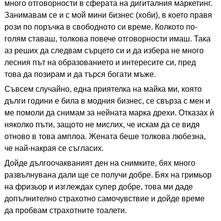
много отговорности в сферата на дигиталния маркетинг.
Занимавам се и с мой мини бизнес (хоби), в което правя
рози по поръчка в свободното си време. Колкото по-
голям ставаш, толкова повече отговорности имаш. Така
аз реших да следвам сърцето си и да избера не много
лесния път на образованието и интересите си, пред
това да позирам и да търся богати мъже.
Съвсем случайно, една приятелка на майка ми, която
дълги години е била в модния бизнес, се свърза с мен и
ме помоли да снимам за нейната марка дрехи. Отказах ѝ
няколко пъти, защото не мислих, че искам да се видя
отново в това амплоа. Жената беше толкова любезна,
че най-накрая се съгласих.
Дойде дългоочакваният ден на снимките, бях много
развълнувана дали ще се получи добре. Бях на гримьор
на фризьор и изглеждах супер добре, това ми даде
допълнително страхотно самочувствие и дойде време
да пробвам страхотните тоалети.