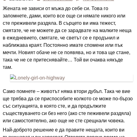
Жената не зависи от мъжа до себе си. Това го
запомнете, дами, които все още си нямате никого или
сте преживели раздяла. В сърцето ви има тежест,
смятате, че не можете да се зарадвате на малките неща
в ежедневието, смятате, че светът се е продънил и
наближава краят. Постоянно имате спомени или пък
мечти. Новият обаче не се появява, но и това ще стане,
така че не се притеснявайте… Той ви очаква някъде
там.
Само помнете – животът няма втори дубъл. Така че вие
ще трябва да се приспособите колкото се може по-бързо
със ситуацията, в която сте, и да продължите
съществуването си без него (ако сте пеживели раздяла)
или самостоятелно, ако още не сте срещнали човека.
Най-доброто решение е да правите нещата, които ви