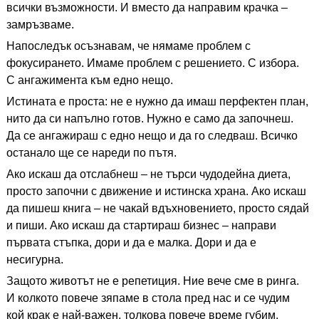
всички възможности. И вместо да направим крачка –
замръзваме.
Напоследък осъзнавам, че нямаме проблем с
фокусирането. Имаме проблем с решението. С избора.
С ангажимента към едно нещо.
Истината е проста: не е нужно да имаш перфектен план,
нито да си напълно готов. Нужно е само да започнеш.
Да се ангажираш с едно нещо и да го следваш. Всичко
останало ще се нареди по пътя.
Ако искаш да отслабнеш – не търси чудодейна диета,
просто започни с движение и истинска храна. Ако искаш
да пишеш книга – не чакай вдъхновението, просто сядай
и пиши. Ако искаш да стартираш бизнес – направи
първата стъпка, дори и да е малка. Дори и да е
несигурна.
Защото животът не е репетиция. Ние вече сме в ринга.
И колкото повече зяпаме в стола пред нас и се чудим
кой крак е най-важен, толкова повече време губим.