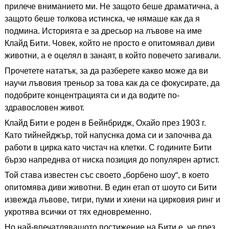
прилече вниманието ми. Не защото беше драматична, а
защото беше толкова истинска, че нямаше как да я
подмина. Историята е за дресьор на лъвове на име
Клайд Бити. Човек, който не просто е опитомявал диви
животни, а е оцелял в занаят, в който повечето загивали.
Прочетете нататък, за да разберете какво може да ви
научи лъвовия треньор за това как да се фокусирате, да
подобрите концентрацията си и да водите по-
здравословен живот.
Клайд Бити е роден в Бейнбридж, Охайо през 1903 г.
Като тийнейджър, той напуснка дома си и започнва да
работи в цирка като чистач на клетки. С годините Бити
бързо напреднва от ниска позиция до популярен артист.
Той става известен със своето „борбено шоу“, в което
опитомява диви животни. В един етап от шоуто си Бити
извежда лъвове, тигри, пуми и хиени на цирковия ринг и
укротява всички от тях едновременно.
Но най-впечатляващото постижение на Бити е, че през