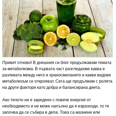
Привет отново! В днешния си блог продължавам темата
за метаболизма. В първата част разгледахме каква е
разликата между него и храносмилането и какви видове
метаболизъм се открояват. Сега ще продължим с ролята
на други фактори като добра и балансирана диета.
Ако тялото ни е заредено с повече енергия от
необходимото и не може напълно да я изразходи, то тя
започва да се събира в депа. Това са мазнини или