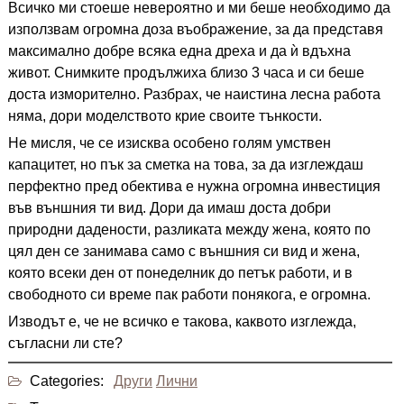
Всичко ми стоеше невероятно и ми беше необходимо да
използвам огромна доза въображение, за да представя
максимално добре всяка една дреха и да ѝ вдъхна
живот. Снимките продължиха близо 3 часа и си беше
доста изморително. Разбрах, че наистина лесна работа
няма, дори моделството крие своите тънкости.
Не мисля, че се изисква особено голям умствен
капацитет, но пък за сметка на това, за да изглеждаш
перфектно пред обектива е нужна огромна инвестиция
във външния ти вид. Дори да имаш доста добри
природни дадености, разликата между жена, която по
цял ден се занимава само с външния си вид и жена,
която всеки ден от понеделник до петък работи, и в
свободното си време пак работи понякога, е огромна.
Изводът е, че не всичко е такова, каквото изглежда,
съгласни ли сте?
Categories:
Други
Лични