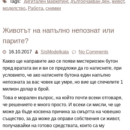
Tags:
дигитален маркетинг
,
дългоочакван ден
,
живот
,
моделство
,
Работа
,
снимки
Животът на напълно непознат или
парите?
16.10.2017
SisModelkata
No Comments
Какво ще направите ако се появи мистериозен бутон
пред вратата ви и ви се предложи да го натиснете, при
условието, че ако натиснете бутона един напълно
непозната за вас човек ще умре, но вие ще спечелите 1
милион долар в брой.
Това е морален въпрос, на който почти всеки отговаря,
че решението е много просто. И всеки си мисли, че ще
може да бъде косвена причина за смъртта на човешко
същество, за да може да оправи собствения си живот,
получавайки на готово средствата, които са му