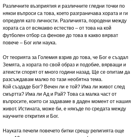
Различните възприятия и различните гледни точки по
някои въпроси са това, което разграничава хората и ги
определя като личности. Различията, породени между
хората са от всякакво естество – от това на кой
футболен отбор са фенове до това в какво вярват
повече – Бог или наука.
От теорията за Големия взрив до това, че Бог е създал
Земята, а хората по свой образ и подобие, вярващи и
атеисти спорят от много години назад. Ще се опитам да
разсъждавам малко по тази необятна тема.
Кой създаде Бог? Вечен ли е той? Има ли живот след
смъртта? Има ли Ад и Рай? Това са малка част от
въпросите, които си задаваме в даден момент от нашия
живот. Истината, може би, е някъде по средата между
научните открития и Бог.
Науката печели повечето битки срещу религията още