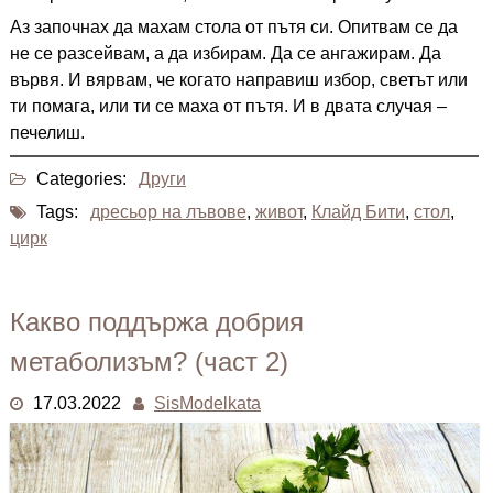
Аз започнах да махам стола от пътя си. Опитвам се да
не се разсейвам, а да избирам. Да се ангажирам. Да
вървя. И вярвам, че когато направиш избор, светът или
ти помага, или ти се маха от пътя. И в двата случая –
печелиш.
Categories:
Други
Tags:
дресьор на лъвове
,
живот
,
Клайд Бити
,
стол
,
цирк
Какво поддържа добрия
метаболизъм? (част 2)
17.03.2022
SisModelkata