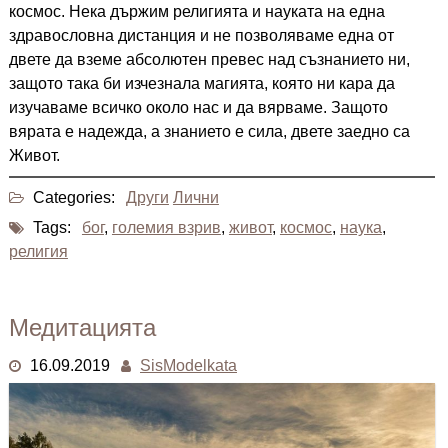
космос. Нека държим религията и науката на една
здравословна дистанция и не позволяваме една от
двете да вземе абсолютен превес над съзнанието ни,
защото така би изчезнала магията, която ни кара да
изучаваме всичко около нас и да вярваме. Защото
вярата е надежда, а знанието е сила, двете заедно са
Живот.
Categories:
Други
Лични
Tags:
бог
,
големия взрив
,
живот
,
космос
,
наука
,
религия
Медитацията
16.09.2019
SisModelkata