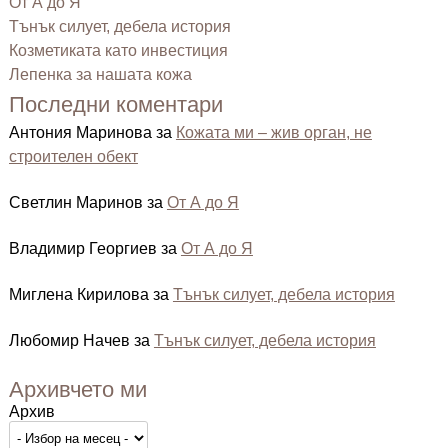
От А до Я
Тънък силует, дебела история
Козметиката като инвестиция
Лепенка за нашата кожа
Последни коментари
Антония Маринова
за
Кожата ми – жив орган, не
строителен обект
Светлин Маринов
за
От А до Я
Владимир Георгиев
за
От А до Я
Миглена Кирилова
за
Тънък силует, дебела история
Любомир Начев
за
Тънък силует, дебела история
Архивчето ми
Архив