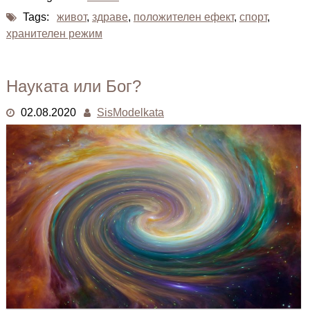
Tags:
живот
,
здраве
,
положителен ефект
,
спорт
,
хранителен режим
Науката или Бог?
02.08.2020
SisModelkata