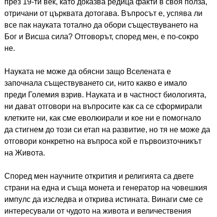
през 19-ти век, като доказва редица факти в своя полза,
отричани от църквата дотогава. Въпросът е, успява ли
все пак науката тотално да обори съществуването на
Бог и Висша сила? Отговорът, според мен, е по-сокро
не.
Науката не може да обясни защо Вселената е
започнала съществуването си, нито какво е имало
преди Големия взрив. Науката и в частност биологията,
ни дават отговори на въпросите как са се сформирали
клетките ни, как сме еволюирали и кое ни е помогнало
да стигнем до този си етап на развитие, но тя не може да
отговори конкретно на въпроса кой е първоизточникът
на Живота.
Според мен научните открития и религията са двете
страни на една и съща монета и генератор на човешкия
импулс да изследва и открива истината. Винаги сме се
интересували от чудото на живота и величествения