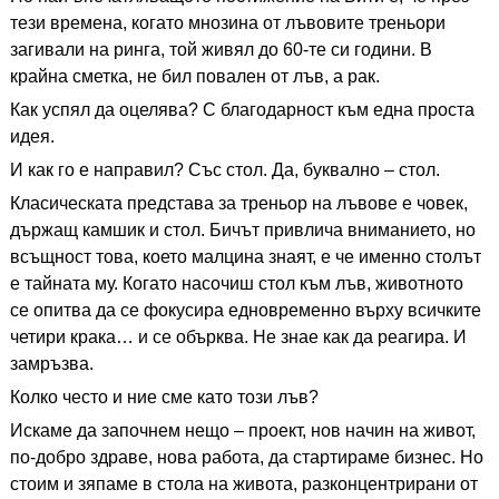
тези времена, когато мнозина от лъвовите треньори
загивали на ринга, той живял до 60-те си години. В
крайна сметка, не бил повален от лъв, а рак.
Как успял да оцелява? С благодарност към една проста
идея.
И как го е направил? Със стол. Да, буквално – стол.
Класическата представа за треньор на лъвове е човек,
държащ камшик и стол. Бичът привлича вниманието, но
всъщност това, което малцина знаят, е че именно столът
е тайната му. Когато насочиш стол към лъв, животното
се опитва да се фокусира едновременно върху всичките
четири крака… и се обърква. Не знае как да реагира. И
замръзва.
Колко често и ние сме като този лъв?
Искаме да започнем нещо – проект, нов начин на живот,
по-добро здраве, нова работа, да стартираме бизнес. Но
стоим и зяпаме в стола на живота, разконцентрирани от