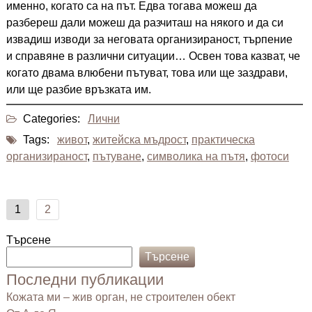
именно, когато са на път. Едва тогава можеш да
разбереш дали можеш да разчиташ на някого и да си
извадиш изводи за неговата организираност, търпение
и справяне в различни ситуации… Освен това казват, че
когато двама влюбени пътуват, това или ще заздрави,
или ще разбие връзката им.
Categories:
Лични
Tags:
живот
,
житейска мъдрост
,
практическа
организираност
,
пътуване
,
символика на пътя
,
фотоси
Разделяне
1
2
на
публикациите
Търсене
на
Търсене
страници
Последни публикации
Кожата ми – жив орган, не строителен обект