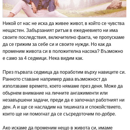
Никой от нас не иска да живее живот, в който се чувства
нещастен. Забързаният ритъм в ежедневието ни има
своите последствия, включително факта, че пропускаме
да се грижим за себе си и своите нужди. Но как да
променим живота си в положителна насока? Възможно
е само за 4 седмици. Нека видим как.
През първата седмица да поработим върху навиците си.
Ранното ставане например дава възможност да
използваме времето, което нямаме през деня. Може да
обърнем внимание на личните ангажименти или
незавършени задачи, преди да е започнал работният ни
ден. А и ще се насладим на тишината и спокойствието,
които ще ни помогнат да се съсредоточим по-добре.
Ако искаме да променим нещо в живота си, имаме