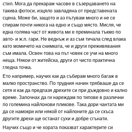
стил. Мога да прекарам часове в съзерцаването на
такива фотоси, изцяло завладяна от представената
сцена. Може би, защото и аз пътувам много и не се
спирам почти никога на едно и също място. Мисля, че
една голяма част от живота ми е преминала тъкмо по
авто- и ж.п. гари. Не веднъж и аз съм тичала след влака
като момичето на снимката, че и други преживявания
съм имала. Освен това на път човек се учи на много
неща. Някои от житейска, други от чисто практична
гледна точка.
Ето например, научих как да събирам много багаж в
малко пространство. По трудния начин трябваше да се
сетя и как да предпазя дрехите си при дъждовно и кално
време. Започнах да ги нареждам по типове в различни
по големина найлонови пликове. Така дори чантата ми
да се намокри или някой от найлоните да се скъса
другите дрехи ще останат сухи и добре сгънати.
Научих също и че хората показват характерите си