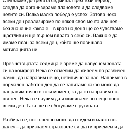
Стигнахме до третата седмица. През този период
следва да организираме плановете и да следваме
целите си. Всяка малка победа е успех. Затова нека
всеки ден реализираме по някоя своя мечта или цел –
без значение каква е – в края на деня ще се чувстваме
щастливи и ще върнем вярата в себе си. Важно е да
имаме план за всеки ден, който ще повишава
мотивацията ни.
През четвъртата седмица е време да напуснем зоната
си на комфорт. Нека се осмелим да живеем по различен
начин, да направим нещо, нетипично за нас. Например в
нормален работен ден да се запитаме какво може да
направим точно в този момент, за да го направим по-
цветен. Нека се научим да изживяваме по нещо ново
всеки ден. Така ще се сбогуваме с рутината.
Разбира се, постепенно може да отидем и малко по-
далеч – да признаем страховете си, да ги приемем и да