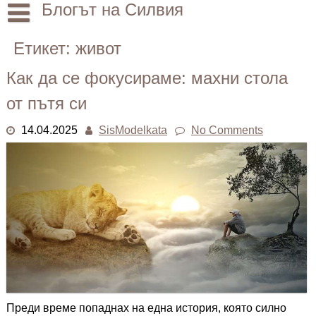
Skip
Блогът на Силвия
to
content
Начало
Етикет:
живот
Лични
Как да се фокусираме: махни стола
Други
от пътя си
14.04.2025
SisModelkata
No Comments
Преди време попаднах на една история, която силно