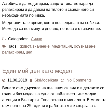
Аз обичам да медитирам, защото това ме кара да
релаксирам и да давам на тялото и съзнанието си
необходимата почивка.
Медитацията е време, което посвещаваш на себе си.
Може да са пет минути дневно, но това е от значение.
Categories:
Лични
Tags:
живот
,
значение
,
Медитация
,
осъзнаване
,
релаксирам
,
цел
Един мой ден като модел
11.06.2018
SisModelkata
No Comments
Винаги съм държала на външния си вид и в детските си
години бях модел на една от най-известните модни
агенции в България. Това остана в миналото. В момента
съм почти на 25 години и работата ми е свързана с