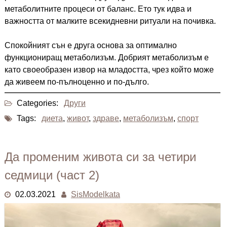
метаболитните процеси от баланс. Ето тук идва и
важността от малките всекидневни ритуали на почивка.
Спокойният сън е друга основа за оптимално
функциониращ метаболизъм. Добрият метаболизъм е
като своеобразен извор на младостта, чрез който може
да живеем по-пълноценно и по-дълго.
Categories:
Други
Tags:
диета
,
живот
,
здраве
,
метаболизъм
,
спорт
Да променим живота си за четири
седмици (част 2)
02.03.2021
SisModelkata