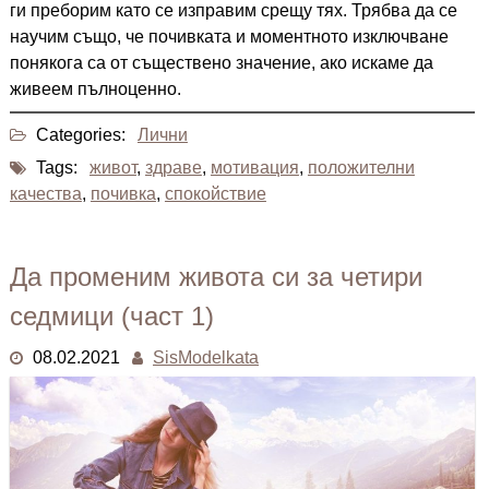
ги преборим като се изправим срещу тях. Трябва да се
научим също, че почивката и моментното изключване
понякога са от съществено значение, ако искаме да
живеем пълноценно.
Categories:
Лични
Tags:
живот
,
здраве
,
мотивация
,
положителни
качества
,
почивка
,
спокойствие
Да променим живота си за четири
седмици (част 1)
08.02.2021
SisModelkata