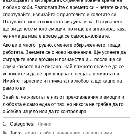
възхищават и ви харесват. Отделете повече време на
любимо хоби. Разполагайте с времето си – четете книги,
спортувайте, излизайте с приятелите и колегите си.
Пътувайте много и колкото ви душа иска. Пътуването
ще ви донесе много емоции, но и ще ви ангажира, така
че няма да имате време да се самосъжалявате.
Ако ви е много трудно, сменете обкръжението, града,
работата. Заемете се с ново начинание. Ще успеете да
съградите нови връзки и познанства и… после ще се
случи каквото ви е писано. Най-важното обаче е да се
успокоите и да не пришпорвате нещата в живота си.
Имайте търпение и птичката на любовта ще кацне на
рамото ви.
Знайте, че животът е низ от преживявания и емоции и
любовта е само една от тях, но никога не трябва да го
обсебва изцяло или да го контролира.
Categories:
Лични
Tags:
живот
,
любов
,
начинание
,
писано
,
сами
,