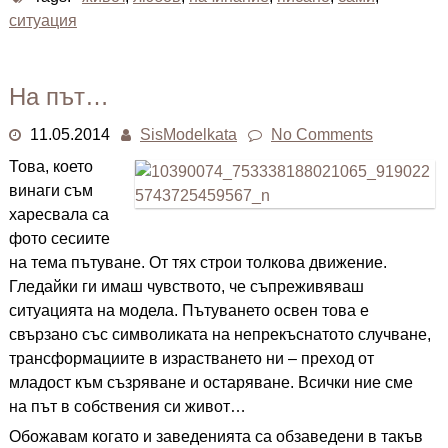
ситуация
На път…
11.05.2014
SisModelkata
No Comments
Това, което
винаги съм
харесвала са
фото сесиите
на тема пътуване. От тях строи толкова движение.
Гледайки ги имаш чувството, че съпреживяваш
ситуацията на модела. Пътуването освен това е
свързано със символиката на непрекъснатото случване,
трансформациите в израстването ни – преход от
младост към съзряване и остаряване. Всички ние сме
на път в собствения си живот…
Обожавам когато и заведенията са обзаведени в такъв