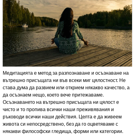
Медитацията е метод за разпознаване и осъзнаване на
вътрешно присъщата ни във всеки миг цялостност. Не
става дума да развием или открием някакво качество, а
да осъзнаем нещо, което вече притежаваме.
Осъзнаването на вътрешно присъщата ни цялост е
чисто и то пропива всички наши преживявания и
ръководи всички наши действия. Целта е да живеем
живота си непосредствено, без да го оцветяваме с
някакви философски гледища, форми или категории.