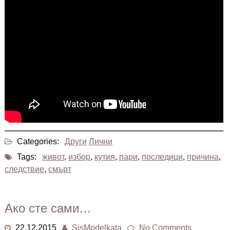
Categories:
Други
Лични
Tags:
живот
,
избор
,
кутия
,
пари
,
последици
,
причина
,
следствие
,
смърт
Ако сте сами…
22.12.2015
SisModelkata
No Comments