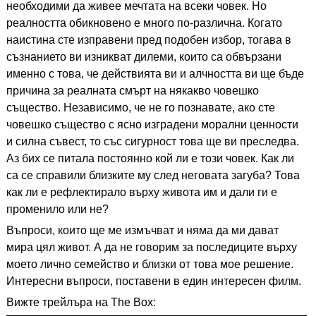
необходими да живее мечтата на всеки човек. Но
реалността обикновено е много по-различна. Когато
наистина сте изправени пред подобен избор, тогава в
съзнанието ви изникват дилеми, които са обвързани
именно с това, че действията ви и алчността ви ще бъде
причина за реалната смърт на някакво човешко
същество. Независимо, че не го познавате, ако сте
човешко същество с ясно изградени морални ценности
и силна съвест, то със сигурност това ще ви преследва.
Аз бих се питала постоянно кой ли е този човек. Как ли
са се справили близките му след неговата загуба? Това
как ли е рефлектирало върху живота им и дали ги е
променило или не?
Въпроси, които ще ме измъчват и няма да ми дават
мира цял живот. А да не говорим за последиците върху
моето лично семейство и близки от това мое решение.
Интересни въпроси, поставени в един интересен филм.
Вижте трейлъра на The Box: