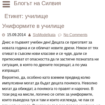
Skip
Блогът на Силвия
to
content
Начало
Етикет:
училище
Лични
Униформите в училище
Други
15.09.2014
SisModelkata
No Comments
Днес е първият учебен ден! Децата се приготвят за
новата година и си обличат новите дрехи. Някои от тях
отиват в съвсем нови класове и се чудя, дали се
притесняват от опасността да ги застигне познатата ни
ситуация, в която по дрехите посрещат, а по ума
изпращат.
Вероятно, да, особено като вземем предвид колко
импулсивни могат да бъдат децата понякога. Неволно
могат да обиждат, а понякога го правят и нарочно. В
този ред на мисли, логично се сетих за униформите,
които въведоха тук и там и които изглежда, че пак се