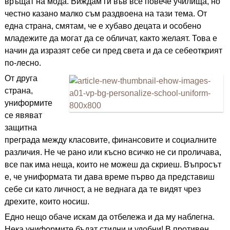
връщат на мода. Виждам ги във все повече училища, но
честно казано малко съм раздвоена на тази тема. От
една страна, смятам, че е хубаво децата и особено
младежите да могат да се обличат, както желаят. Това е
начин да изразят себе си пред света и да се себеоткрият
по-лесно.
От друга
страна,
униформите
се явяват
защитна
преграда между класовите, финансовите и социалните
различия. Не че рано или късно всичко не си проличава,
все пак има неща, които не можеш да скриеш. Въпросът
е, че униформата ти дава време първо да представиш
себе си като личност, а не веднага да те видят чрез
дрехите, които носиш.
Едно нещо обаче искам да отбележа и да му наблегна.
Нека униформите бъдат стилни и удобни! В противен