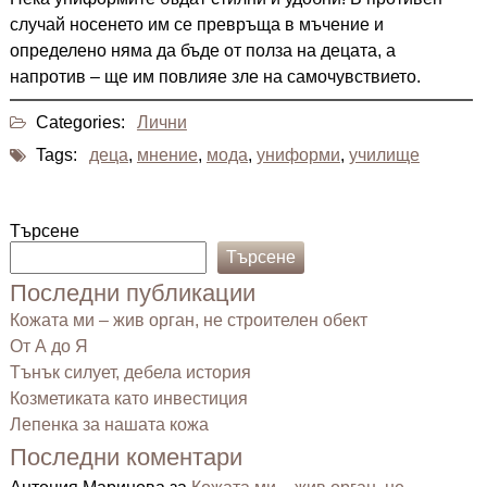
случай носенето им се превръща в мъчение и
определено няма да бъде от полза на децата, а
напротив – ще им повлияе зле на самочувствието.
Categories:
Лични
Tags:
деца
,
мнение
,
мода
,
униформи
,
училище
Търсене
Търсене
Последни публикации
Кожата ми – жив орган, не строителен обект
От А до Я
Тънък силует, дебела история
Козметиката като инвестиция
Лепенка за нашата кожа
Последни коментари