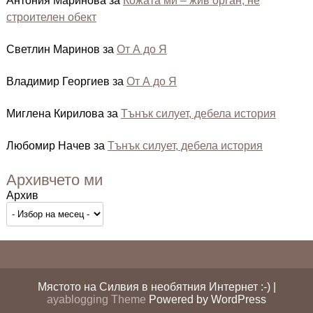
Антония Маринова
за
Кожата ми – жив орган, не
строителен обект
Светлин Маринов
за
От А до Я
Владимир Георгиев
за
От А до Я
Миглена Кирилова
за
Тънък силует, дебела история
Любомир Начев
за
Тънък силует, дебела история
Архивчето ми
Архив
Мястото на Силвия в необятния Интернет :-) |
ayablogging Theme
Powered by WordPress