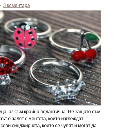
3 коментара
деца, аз съм крайно педантична. Не защото съм
ът е залят с ментета, които изглеждат
сови синджирчета, които се чупят и могат да