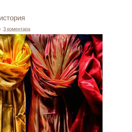
 история
3 коментара