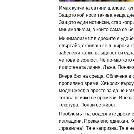
Имах купчина евтини шалове, куп
Защото кой носи такива неща дне
Защото един истински, стар копр
минимализъм, в който сама се бя
Минимализмът в дрехите е удобе
овърсайз, скриваш се в широки к
забележи колко всъщност си една
че това е зрялост. Че по-малкото 
изчистената линия. Лъжа. Поняко
Вчера бях на среща. Облечена в с
пропиляно време. Хвърлих върху 
моден жест, а просто за да не из
тогава всичко се промени. Внеза
текстура. Появи се живот.
Проблемът на модерните дрехи е,
изгладени. Прекалено еднакви. Ко
„правилна“. Тя е капризна. Тя е 