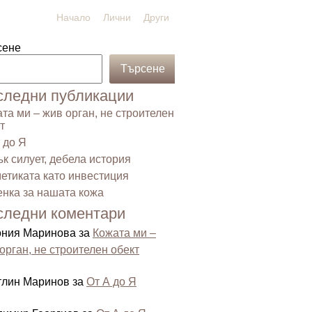
Начало
Лични
Други
сене
Търсене
следни публикации
та ми – жив орган, не строителен
т
 до Я
к силует, дебела история
етиката като инвестиция
нка за нашата кожа
следни коментари
ония Маринова
за
Кожата ми –
орган, не строителен обект
тлин Маринов
за
От А до Я