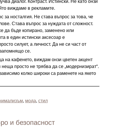
учва диалог. Контраст. Истински. Не като онзи
ойто виждаме в рекламите.
с за носталгия. Не става въпрос за това, че
ове. Става въпрос за нуждата от сложност.
же да бъде копирано, заменено или
та в един истински аксесоар е
росто силует, а личност. Да не си част от
 запомнящо се.
еца на кафенето, виждам онзи цветен акцент
и неща просто не трябва да се „модернизират“.
зависимо колко широки са раменете на якето
нимализъм
,
мода
,
стил
бро и безопасност