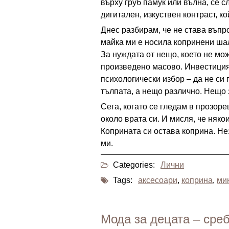
върху груб памук или вълна, се сл
дигитален, изкуствен контраст, к
Днес разбирам, че не става въпро
майка ми е носила копринени шал
За нуждата от нещо, което не мо
произведено масово. Инвестиция
психологически избор – да не си п
тълпата, а нещо различно. Нещо
Сега, когато се гледам в прозор
около врата си. И мисля, че няко
Коприната си остава коприна. Не
ми.
Categories:
Лични
Tags:
аксесоари
,
коприна
,
ми
Мода за децата – сре