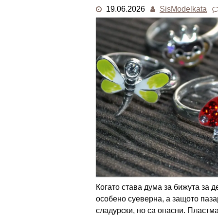
19.06.2026
SisModelkata
Когато става дума за бижута за 
особено суеверна, а защото пазар
сладурски, но са опасни. Пластма