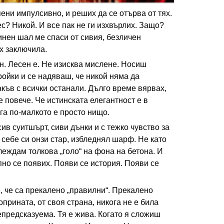
ени импулсивно, и реших да се отърва от тях.
с? Никой. И все пак не ги изхвърлих. Защо?
инен шал ме спаси от сивия, безличен
х заключила.
н. Лесен е. Не изисква мислене. Носиш
ройки и се надяваш, че никой няма да
къв с всички останали. Дълго време вярвах,
е повече. Че истинската елегантност е в
га по-малкото е просто нищо.
ив суитшърт, сиви дънки и с тежко чувство за
себе си онзи стар, избледнял шарф. Не като
глеждам толкова „голо“ на фона на бетона. И
пно се появих. Появи се история. Появи се
 че са прекалено „правилни“. Прекалено
прината, от своя страна, никога не е била
непредсказуема. Тя е жива. Когато я сложиш