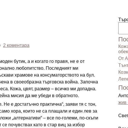
Тър
По
2 коментара
Кожа
обек
От А
ден бутик, а и когато го правя, не е от
Тънъ
ионално любопитство. Последният ми
Козм
лъскави храмове на консуматорството на бул.
Лепе
ечена в своеобразна търговска война. Започна
По
реса. Кожа, цвят, размер – всичко ми допадна.
ейна мисия да ме убеди в обратното.
Ант
жив 
. Не е достатъчно практична“, заяви тя с тон,
само хора, които не са плащали и един лев за
Све
ложи „алтернативи“ – все по-големи, по-скъпи
 се почувствах като в стар виц за избор