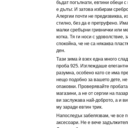
бъдат погълнати, евтини обеци с
е дълъг. И затова избирам сребро
Алергии почти не предизвиква, и
стилно, без да е претруфено. Им
малки сребърни гривнички или ме
котка. Тя ги носи с удоволствие, 
спокойна, че не са някаква плас
ден.
Тази зима ѝ взех една много сла
проба 925. Изглеждаше елегантно
разумна, особено като се има пре
нещо подобно за вашето дете, не
опаковки. Проверявайте пробата 
магазини, а не от сергии на паза
ви заслужава най-доброто, а и ви
му заради евтин трик.
Напоследък забелязвам, че все п
аксесоари. Не е вече задължител