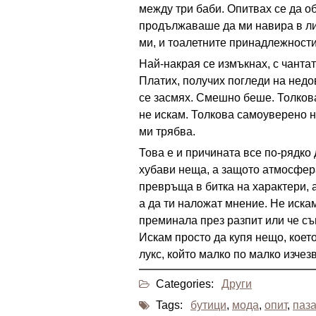
между три баби. Опитвах се да об
продължаваше да ми навира в лиц
ми, и тоалетните принадлежности
Най-накрая се измъкнах, с чанта
Платих, получих погледи на недо
се засмях. Смешно беше. Толкова
не искам. Толкова самоуверено н
ми трябва.
Това е и причината все по-рядко
хубави неща, а защото атмосфер
превръща в битка на характери, а
а да ти наложат мнение. Не искам
преминала през разпит или че съ
Искам просто да купя нещо, което
лукс, който малко по малко изчезв
Categories:
Други
Tags:
бутици
,
мода
,
опит
,
паз