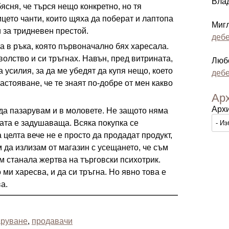
Вла
ясня, че търся нещо конкретно, но тя
ето чанти, които щяха да поберат и лаптопа
Миг
 за тридневен престой.
дебе
та в ръка, която първоначално бях харесала.
волство и си тръгнах. Навън, пред витрината,
Люб
 усилия, за да ме убедят да купя нещо, което
дебе
астояване, че те знаят по-добре от мен какво
Ар
Арх
 да пазарувам и в моловете. Не защото няма
ата е задушаваща. Всяка покупка се
 целта вече не е просто да продадат продукт,
 да излизам от магазин с усещането, че съм
м станала жертва на търговски психотрик.
 ми харесва, и да си тръгна. Но явно това е
а.
аруване
,
продавачи