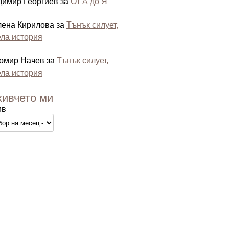
димир Георгиев
за
От А до Я
лена Кирилова
за
Тънък силует,
ла история
омир Начев
за
Тънък силует,
ла история
хивчето ми
ив