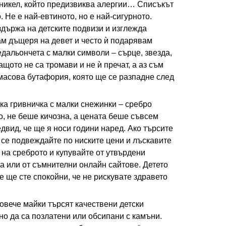
 никел, който предизвиква алергии… Списъкът
. Не е най-евтиното, но е най-сигурното.
здържа на детските подвизи и изглежда
ам дъщеря на девет и често ѝ подарявам
дальончета с малки символи – сърце, звезда,
защото не са тромави и не ѝ пречат, а аз съм
тмасова бутафория, която ще се разпадне след
дка гривничка с малки снежинки – сребро
, не беше кичозна, а цената беше съвсем
двид, че ще я носи години наред. Ако търсите
 се подвеждайте по ниските цени и лъскавите
на среброто и купувайте от утвърдени
ра или от съмнителни онлайн сайтове. Детето
е ще сте спокойни, че не рискувате здравето
овече майки търсят качествени детски
но да са позлатени или обсипани с камъни.