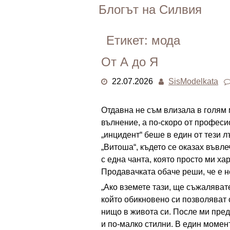
Skip
Блогът на Силвия
to
content
Етикет:
мода
От А до Я
22.07.2026
SisModelkata
Отдавна не съм влизала в голям мо
вълнение, а по-скоро от профес
„инцидент“ беше в един от тези 
„Витоша“, където се оказах въвл
с една чанта, която просто ми ха
Продавачката обаче реши, че е н
„Ако вземете тази, ще съжалявате
който обикновено си позволяват 
нищо в живота си. После ми пред
и по-малко стилни. В един момент