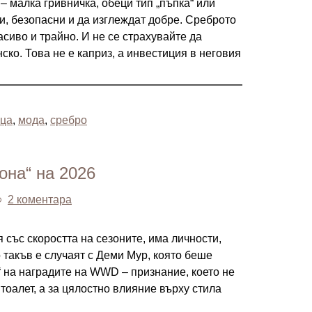
– малка гривничка, обеци тип „пъпка“ или
и, безопасни и да изглеждат добре. Среброто
асиво и трайно. И не се страхувайте да
ско. Това не е каприз, а инвестиция в неговия
ца
,
мода
,
сребро
она“ на 2026
2 коментара
я със скоростта на сезоните, има личности,
 такъв е случаят с
Деми Мур
, която беше
“ на наградите на
WWD
– признание, което не
тоалет, а за цялостно влияние върху стила