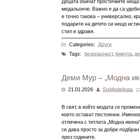
Децата обичат простичките неща 
медальонче. Важно е да са удобн
е точно такова – универсално, кр
подарите на детето си нещо истин
стил и здраве.
Categories:
Други
Tags:
безопасност
,
бижута
,
де
Деми Мур – „Модна ик
21.01.2026
SisModelkata
В свят, в който модата се промен
които остават постоянни. Именно
отличена с титлата „Модна икона
се дава просто за добре подбран 
през годините.