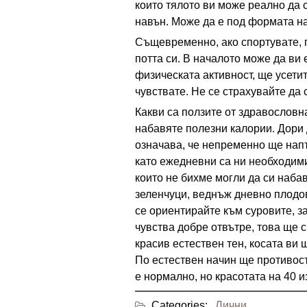
които тялото ви може реално да с
навън. Може да е под формата на
Същевременно, ако спортувате, п
потта си. В началото може да ви 
физическата активност, ще усетит
чувствате. Не се страхувайте да 
Какви са ползите от здравословн
набавяте полезни калории. Дори 
означава, че непременно ще напъ
като ежедневни са ни необходим
които не бихме могли да си наба
зеленчуци, веднъж дневно плодо
се ориентирайте към суровите, з
чувства добре отвътре, това ще 
красив естествен тен, косата ви 
По естествен начин ще противост
е нормално, но красотата на 40 и
Categories:
Лични