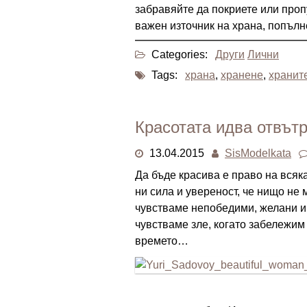
забравяйте да покриете или пропу
важен източник на храна, попълн
Categories:
Други
Лични
Tags:
храна
,
хранене
,
хранит
Красотата идва отвът
13.04.2015
SisModelkata
Да бъде красива е право на всяк
ни сила и увереност, че нищо не 
чувстваме непобедими, желани и 
чувстваме зле, когато забележим 
времето…