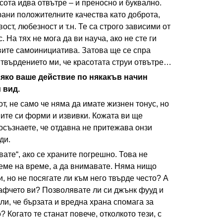
сота идва отвътре – и преносно и буквално.
рани положителните качества като доброта,
ост, любезност и т.н. Те са строго зависими от
 На тях не мога да ви науча, ако не сте ги
явите самоинициатива. Затова ще се спра
твърдението ми, че красотата струи отвътре…
яко ваше действие по някакъв начин
 вид.
т, не само че няма да имате жизнен тонус, но
вите си форми и извивки. Кожата ви ще
 осъзнаете, че отдавна не притежава онзи
ди.
ате“, ако се храните погрешно. Това не
реме на време, а да внимавате. Няма нищо
, но не посягате ли към него твърде често? А
афчето ви? Позволявате ли си джънк фууд и
 ли, че бързата и вредна храна спомага за
 Когато те станат повече, отколкото тези, с