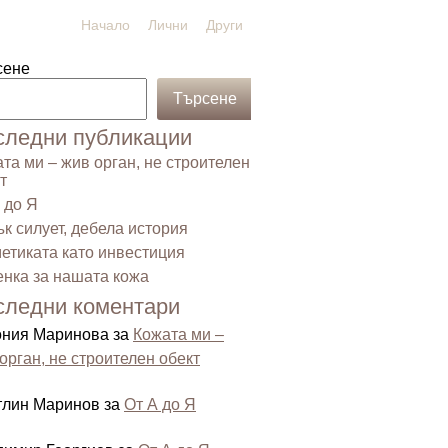
Начало
Лични
Други
сене
Търсене
следни публикации
та ми – жив орган, не строителен
т
 до Я
к силует, дебела история
етиката като инвестиция
нка за нашата кожа
следни коментари
ония Маринова
за
Кожата ми –
орган, не строителен обект
тлин Маринов
за
От А до Я