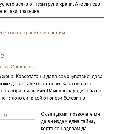
снете всяка от тези групи храни. Ако липсва
ете тази празнина.
елен план
,
хранителен режим
ре
No Comments
а жена. Красотата ни дава самочувствие, дава
може да застане на пътя ни. Кара ни да се
по-добри във всичко! Именно заради това се
по тялото си някой от онези белези на
Скъпи дами, позволете ми
да ви издам една тайна,
която се надявам да