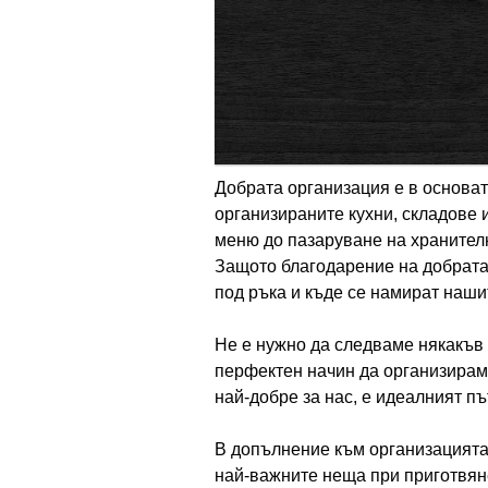
Добрата организация е в основат
организираните кухни, складове 
меню до пазаруване на хранителн
Защото благодарение на добрата
под ръка и къде се намират наши
Не е нужно да следваме някакъв 
перфектен начин да организираме
най-добре за нас, е идеалният пъ
В допълнение към организацията
най-важните неща при приготвяне