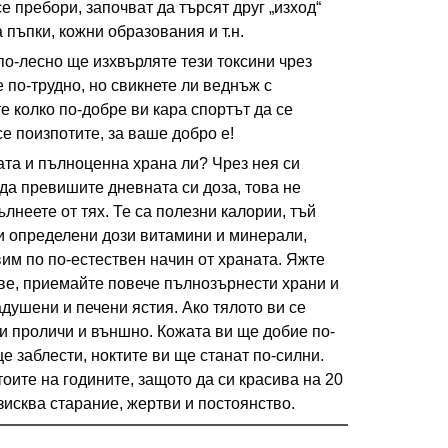
е пребори, започват да търсят друг „изход“
 пъпки, кожни образования и т.н.
о-лесно ще изхвърляте тези токсини чрез
е по-трудно, но свикнете ли веднъж с
е колко по-добре ви кара спортът да се
се поизпотите, за ваше добро е!
ата и пълноценна храна ли? Чрез нея си
да превишите дневната си доза, това не
лнеете от тях. Те са полезни калории, тъй
и определени дози витамини и минерали,
вим по по-естествен начин от храната. Яжте
ве, приемайте повече пълнозърнести храни и
адушени и печени ястия. Ако тялото ви се
си проличи и външно. Кожата ви ще добие по-
ще заблести, ноктите ви ще станат по-силни.
оите на годините, защото да си красива на 20
зисква старание, жертви и постоянство.