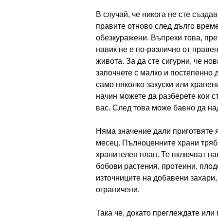
В случай, че никога не сте създа
правите отново след дълго време
обезкуражени. Въпреки това, пр
навик не е по-различно от праве
живота. За да сте сигурни, че но
започнете с малко и постепенно д
само няколко закуски или хранен
начин можете да разберете кои с
вас. След това може бавно да на
Няма значение дали приготвяте я
месец. Пълноценните храни тряб
хранителен план. Те включват на
бобови растения, протеини, плод
източниците на добавени захари
ограничени.
Така че, докато преглеждате или