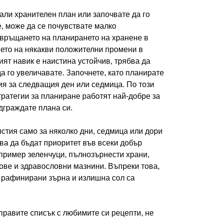
вали хранителен план или започвате да го
, може да се почувствате малко
евръщането на планирането на хранене в
нето на някакви положителни промени в
вият навик е наистина устойчив, трябва да
а го увеличавате. Започнете, като планирате
ия за следващия ден или седмица. По този
тратегии за планиране работят най-добре за
дграждате плана си.
стия само за няколко дни, седмица или дори
ва да бъдат приоритет във всеки добър
пример зеленчуци, пълнозърнести храни,
ове и здравословни мазнини. Въпреки това,
, рафинирани зърна и излишна сол са
 правите списък с любимите си рецепти, не