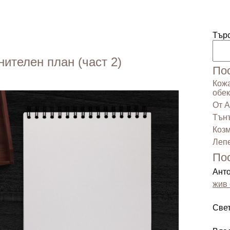
Тър
ителен план (част 2)
По
Кожа
обек
От А
Тънъ
Козм
Лепе
По
Ант
жив 
Све