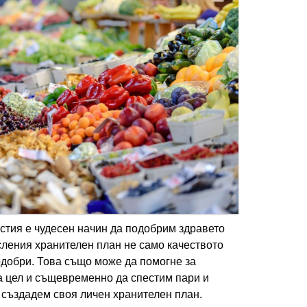
стия е чудесен начин да подобрим здравето
сления хранителен план не само качеството
одобри. Това също може да помогне за
а цел и същевременно да спестим пари и
а създадем своя личен хранителен план.