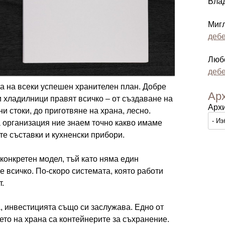
Вла
Миг
дебе
Люб
дебе
а на всеки успешен хранителен план. Добре
Ар
и хладилници правят всичко – от създаване на
Арх
и стоки, до приготвяне на храна, лесно.
 организация ние знаем точно какво имаме
те съставки и кухненски прибори.
конкретен модел, тъй като няма един
 всичко. По-скоро системата, която работи
т.
, инвестицията също си заслужава. Едно от
то на храна са контейнерите за съхранение.