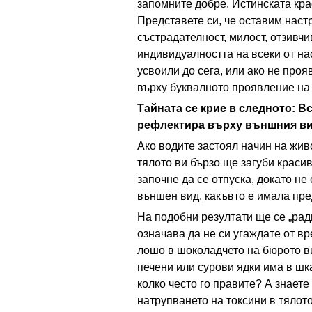
запомните добре. Истинската кра
Представете си, че оставим наст
състрадателност, милост, отзивчив
индивидуалността на всеки от нас.
усвоили до сега, или ако не про
върху буквалното проявление на 
Тайната се крие в следното:
Вс
рефлектира върху външния ви
Ако водите застоял начин на живо
тялото ви бързо ще загуби краси
започне да се отпуска, докато не
външен вид, какъвто е имала пре
На подобни резултати ще се „радв
означава да не си угаждате от в
лошо в шоколадчето на бюрото ви
печени или сурови ядки има в шк
колко често го правите? А знаете
натрупването на токсини в тялото?