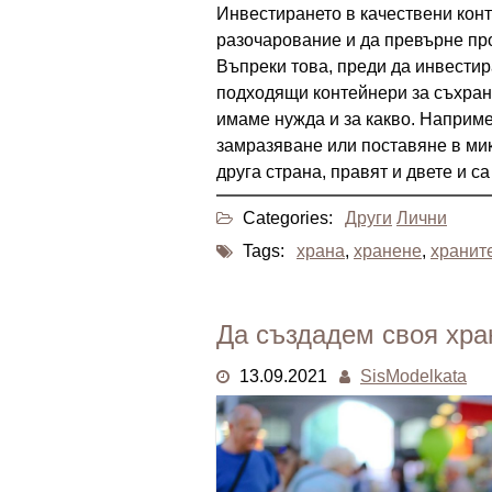
Инвестирането в качествени кон
разочарование и да превърне про
Въпреки това, преди да инвестир
подходящи контейнери за съхран
имаме нужда и за какво. Наприме
замразяване или поставяне в ми
друга страна, правят и двете и са
Categories:
Други
Лични
Tags:
храна
,
хранене
,
хранит
Да създадем своя хран
13.09.2021
SisModelkata