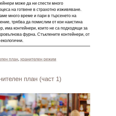
тейнери може да ни спести много
цеса на готвене в страхотно изживяване.
аме много време и пари в търсенето на
ение, трябва да помислим от кои наистина
р, има контейнери, които не са подходящи за
кровълнова фурна. Стъклените контейнери, от
 екологични.
елен план
,
хранителен режим
ителен план (част 1)