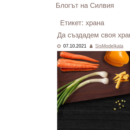
Skip
Блогът на Силвия
to
content
Етикет:
храна
Да създадем своя хран
07.10.2021
SisModelkata