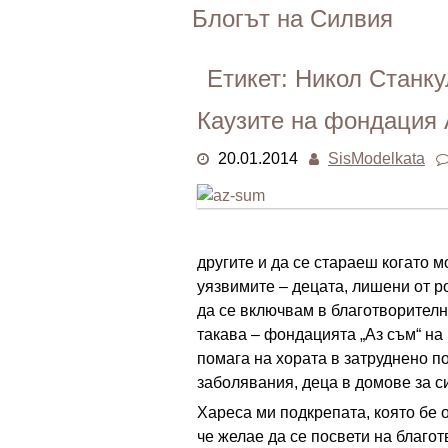
Skip
Блогът на Силвия
to
content
Етикет:
Никол Станку
Каузите на фондация 
20.01.2014
SisModelkata
другите и да се стараеш когато м
уязвимите – децата, лишени от р
да се включвам в благотворителн
такава – фондацията „Аз съм“ на
помага на хората в затруднено п
заболявания, деца в домове за с
Хареса ми подкрепата, която бе 
че желае да се посвети на благо