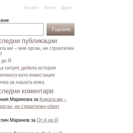
Начало
Лични
Други
сене
Търсене
следни публикации
та ми – жив орган, не строителен
т
 до Я
к силует, дебела история
етиката като инвестиция
нка за нашата кожа
следни коментари
ония Маринова
за
Кожата ми –
орган, не строителен обект
тлин Маринов
за
От А до Я