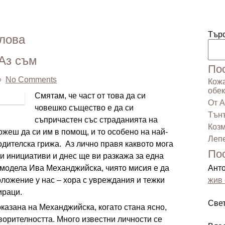
Тър
лова
Аз съм
По
No Comments
Кожа
обек
Смятам, че част от това да си
От А
човешко същество е да си
Тънъ
съпричастен със страданията на
Козм
ожеш да си им в помощ, и то особено на най-
Лепе
одителска грижа. Аз лично правя каквото мога
По
и инициативи и днес ще ви разкажа за една
 модела Ива Механджийска, чиято мисия е да
Ант
оложение у нас – хора с увреждания и тежки
жив 
ираци.
Све
оказана на Механджийска, когато стана ясно,
творителността. Много известни личности се