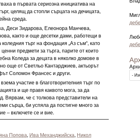
Вла
тваха в първата сериозна инициатива на
ърг, целящ да стопли сърцата на дечицата,
Миг
ейна среда.
дебе
а, Деси Зидарова, Елеонора Манчева,
ова, както и още десетки дами, работещи в
Люб
коледния търг на фондация „Аз съм“, като
дебе
ценни предмети за търга, парите от които
ебна Коледа за децата в няколко домове в
Ар
ено още от Светльо Кантарджиев, актьорът
Арх
фът Соломон Франсес и други.
взема участие в благотворителния търг по
цията и ще правя каквото мога, за да
д. Вярвам, че с толкова представители на
еми сърца, би успяла да постигне много за
е – включете се и вие.
яна Попова
,
Ива Механджийска
,
Никол