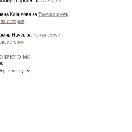
димир Георгиев
за
От А до Я
лена Кирилова
за
Тънък силует,
ла история
омир Начев
за
Тънък силует,
ла история
хивчето ми
ив