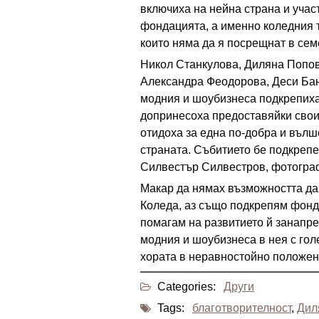
включиха на нейна страна и учас
фондацията, а именно коледния т
които няма да я посрещнат в сем
Никол Станкулова, Диляна Попов
Александра Феодорова, Деси Бан
модния и шоубизнеса подкрепиха 
допринесоха предоставяйки свои 
отидоха за една по-добра и вълш
страната. Събитието бе подкреп
Силвестър Силвестров, фотогра
Макар да нямах възможността да 
Коледа, аз също подкрепям фонда
помагам на развитието й занапре
модния и шоубизнеса в нея с гол
хората в неравностойно положени
Categories:
Други
Tags:
благотворителност
,
Дил