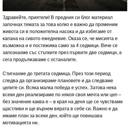
Здравейте, приятели! В предния си блог материал
започнах темата за това колко е важно да променим
живота си в положителна насока и да избягаме от
капана на сивото ежедневие. Оказа се, че мисията е
възможна и е постижима само за 4 седмици. Вече се
запознахме със стъпките през първите две седмици, а
сега продължаваме с останалите.
Стигнахме до третата седмица. През този период
следва да организираме плановете и да следваме
целите си. Всяка малка победа е успех. Затова нека
всеки ден реализираме по някоя своя мечта или цел –
без значение каква е – в края на деня ще се чувстваме
щастливи и ще върнем вярата в себе си. Важно е да
имаме план за всеки ден, който ще повишава
мотивацията ни.