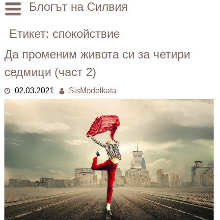
Skip
Блогът на Силвия
to
content
Начало
Етикет:
спокойствие
Лични
Да променим живота си за четири
Други
седмици (част 2)
02.03.2021
SisModelkata