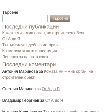
Търсене
Търсене
Последни публикации
Кожата ми – жив орган, не строителен обект
От А до Я
Тънък силует, дебела история
Козметиката като инвестиция
Лепенка за нашата кожа
Последни коментари
Антония Маринова
за
Кожата ми – жив орган, не
строителен обект
Светлин Маринов
за
От А до Я
Владимир Георгиев
за
От А до Я
Миглена Кирилова
за
Тънък силует, дебела история