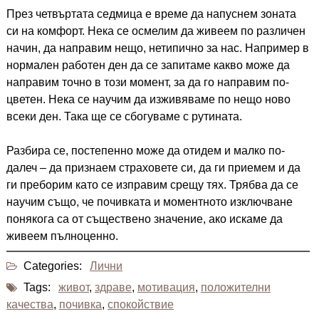
През четвъртата седмица е време да напуснем зоната
си на комфорт. Нека се осмелим да живеем по различен
начин, да направим нещо, нетипично за нас. Например в
нормален работен ден да се запитаме какво може да
направим точно в този момент, за да го направим по-
цветен. Нека се научим да изживяваме по нещо ново
всеки ден. Така ще се сбогуваме с рутината.
Разбира се, постепенно може да отидем и малко по-
далеч – да признаем страховете си, да ги приемем и да
ги преборим като се изправим срещу тях. Трябва да се
научим също, че почивката и моментното изключване
понякога са от съществено значение, ако искаме да
живеем пълноценно.
Categories:
Лични
Tags:
живот
,
здраве
,
мотивация
,
положителни
качества
,
почивка
,
спокойствие