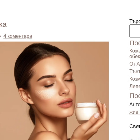
Тър
жа
4 коментара
По
Кожа
обек
От А
Тънъ
Козм
Лепе
По
Ант
жив 
Све