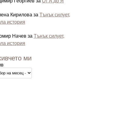
димир Георгиев
за
От А до Я
лена Кирилова
за
Тънък силует,
ла история
омир Начев
за
Тънък силует,
ла история
хивчето ми
ив