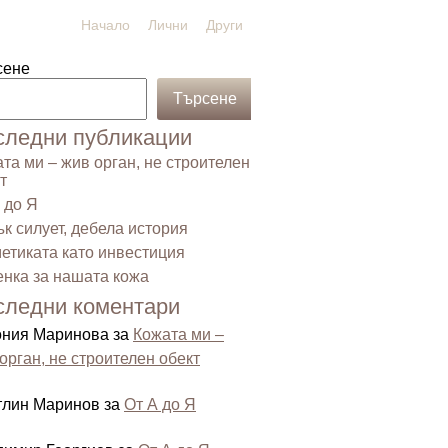
Начало
Лични
Други
сене
Търсене
следни публикации
та ми – жив орган, не строителен
т
 до Я
к силует, дебела история
етиката като инвестиция
нка за нашата кожа
следни коментари
ония Маринова
за
Кожата ми –
орган, не строителен обект
тлин Маринов
за
От А до Я