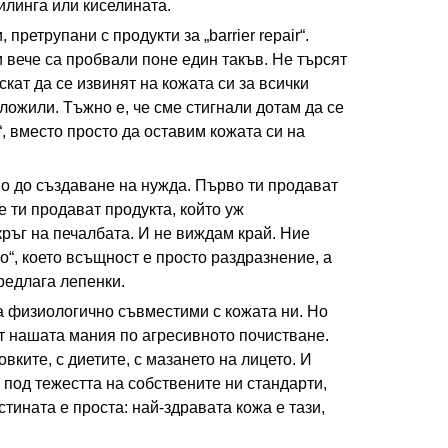
илинга или киселината.
претрупани с продукти за „barrier repair“.
 вече са пробвали поне един такъв. Не търсят
скат да се извинят на кожата си за всички
ложили. Тъжно е, че сме стигнали дотам да се
, вместо просто да оставим кожата си на
но до създаване на нужда. Първо ти продават
е ти продават продукта, който уж
кръг на печалбата. И не виждам край. Ние
“, което всъщност е просто раздразнение, а
редлага лепенки.
са физиологично съвместими с кожата ни. Но
от нашата мания по агресивното почистване.
вките, с диетите, с мазането на лицето. И
а под тежестта на собствените ни стандарти,
стината е проста: най-здравата кожа е тази,