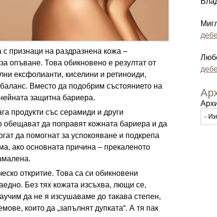
Вла
Миг
дебе
 с признаци на раздразнена кожа –
Люб
а опъване. Това обикновено е резултат от
дебе
лни ексфолианти, киселини и ретиноиди,
 баланс. Вместо да подобрим състоянието на
Ар
 нейната защитна бариера.
Арх
ага продукти със серамиди и други
о обещават да поправят кожната бариера и да
огат да помогнат за успокояване и подкрепа
ма, ако основната причина – прекаленото
амалена.
еско откритие. Това са си обикновени
аедно. Без тях кожата изсъхва, лющи се,
научим да не я изсушаваме до такава степен,
мове, които да „запълнят дупката“. А тя пак