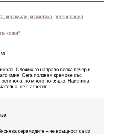
та
,
керамиди
,
козметика
,
регенерация
та кожа”
аза:
тинола. Сложих го направо всяка вечер и
ато змия. Сега ползвам кремове със
ретинола, но много по-рядко. Наистина,
ателно, не с агресия.
аза:
бяснява серамидите – че всъщност са си