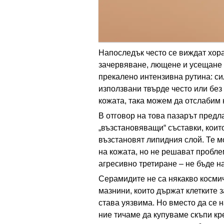
Напоследък често се виждат хора
зачервяване, лющене и усещане з
прекалено интензивна рутина: си
използвани твърде често или без
кожата, така можем да отслабим
В отговор на това пазарът предл
„възстановяващи“ съставки, коит
възстановят липидния слой. Те м
на кожата, но не решават пробле
агресивно третиране – не бъде н
Серамидите не са някакво космич
мазнини, които държат клетките з
става уязвима. Но вместо да се 
ние тичаме да купуваме скъпи кре