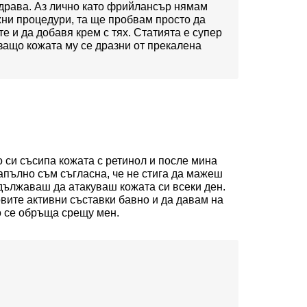
здрава. Аз лично като фрийлансър нямам
жни процедури, та ще пробвам просто да
е и да добавя крем с тях. Статията е супер
 защо кожата му се дразни от прекалена
 си съсипа кожата с ретинол и после мина
Напълно съм съгласна, че не стига да мажеш
дължаваш да атакуваш кожата си всеки ден.
вите активни съставки бавно и да давам на
о се обръща срещу мен.