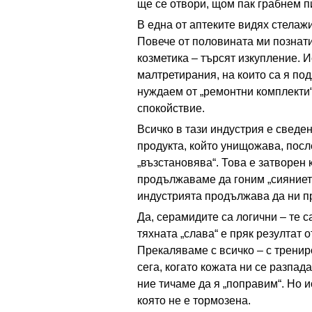
ще се отвори, щом пак грабнем п
В една от аптеките видях стелажи, 
Повече от половината ми познати
козметика – търсят изкупление. И
малтретирания, на които са я под
нуждаем от „ремонтни комплекти“
спокойствие.
Всичко в тази индустрия е сведе
продукта, който унищожава, посл
„възстановява“. Това е затворен 
продължаваме да гоним „сиянието
индустрията продължава да ни п
Да, серамидите са логични – те 
тяхната „слава“ е пряк резултат 
Прекаляваме с всичко – с трениро
сега, когато кожата ни се разпад
ние тичаме да я „поправим“. Но и
която не е тормозена.