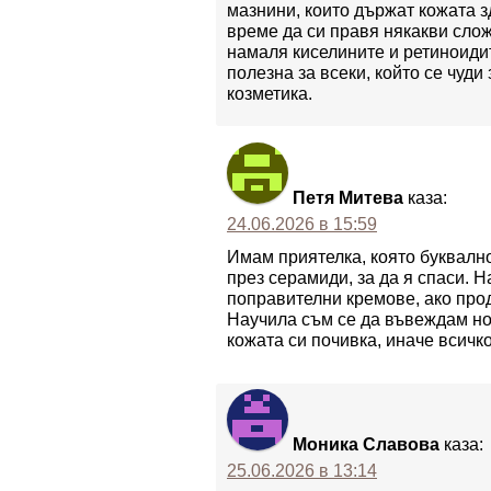
мазнини, които държат кожата 
време да си правя някакви сло
намаля киселините и ретиноидит
полезна за всеки, който се чуди
козметика.
Петя Митева
каза:
24.06.2026 в 15:59
Имам приятелка, която буквално
през серамиди, за да я спаси. 
поправителни кремове, ако про
Научила съм се да въвеждам но
кожата си почивка, иначе всичк
Моника Славова
каза:
25.06.2026 в 13:14