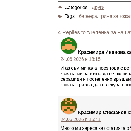
Categories:
Други
Tags:
барьера
,
грижа за кожа
4 Replies to “Лепенка за наша
Красимира Иванова
к
24.06.2026 в 13:15
И аз съм минала през това с ре
кожата ми започна да се лющи к
серамиди и постепенно връщам 
кожата трябва да се лекува вним
Красимир Стефанов
к
24.06.2026 в 15:41
Много ми хареса как статията о