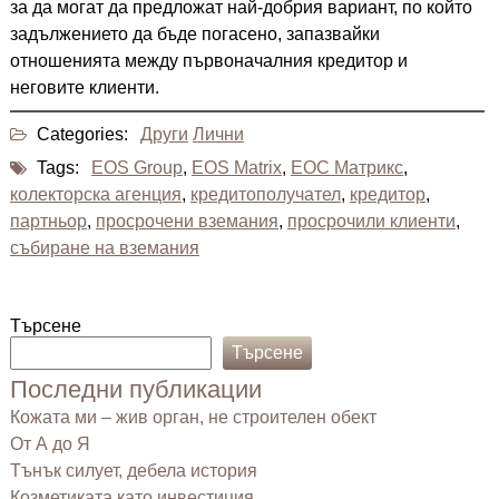
за да могат да предложат най-добрия вариант, по който
задължението да бъде погасено, запазвайки
отношенията между първоначалния кредитор и
неговите клиенти.
Categories:
Други
Лични
Tags:
EOS Group
,
EOS Matrix
,
ЕОС Матрикс
,
колекторска агенция
,
кредитополучател
,
кредитор
,
партньор
,
просрочени вземания
,
просрочили клиенти
,
събиране на вземания
Търсене
Търсене
Последни публикации
Кожата ми – жив орган, не строителен обект
От А до Я
Тънък силует, дебела история
Козметиката като инвестиция