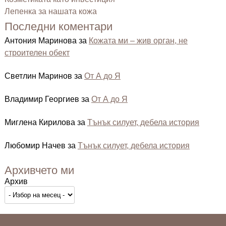
Лепенка за нашата кожа
Последни коментари
Антония Маринова
за
Кожата ми – жив орган, не
строителен обект
Светлин Маринов
за
От А до Я
Владимир Георгиев
за
От А до Я
Миглена Кирилова
за
Тънък силует, дебела история
Любомир Начев
за
Тънък силует, дебела история
Архивчето ми
Архив