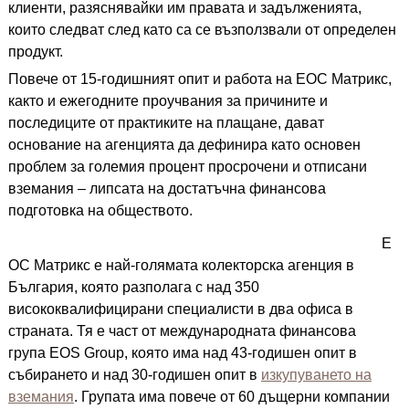
клиенти, разяснявайки им правата и задълженията,
които следват след като са се възползвали от определен
продукт.
Повече от 15-годишният опит и работа на ЕОС Матрикс,
както и ежегодните проучвания за причините и
последиците от практиките на плащане, дават
основание на агенцията да дефинира като основен
проблем за големия процент просрочени и отписани
вземания – липсата на достатъчна финансова
подготовка на обществото.
Е
ОС Матрикс е най-голямата колекторска агенция в
България, която разполага с над 350
висококвалифицирани специалисти в два офиса в
страната. Тя е част от международната финансова
група EOS Group, която има над 43-годишен опит в
събирането и над 30-годишен опит в
изкупуването на
вземания
. Групата има повече от 60 дъщерни компании