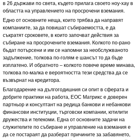
в 26 държави по света, където прилага своето ноу-хау в
областта на управлението на просрочени вземания.
Едно от основните неща, които трябва да направят
компаниите, за да повишат събираемостта, е да
съкратят сроковете, в които започват действия за
събиране на просрочените вземания. Колкото по-рано
бъдат потърсени и им се напомни за необслужваното
задължение, толкова по-голям е шансът то да бъде
изплатено. И обратното – колкото повече време минава,
толкова по-малка е вероятността тези средства да се
възвърнат на кредитора.
Благодарение на дългогодишния си опит в сферата и
добрите практики на работа, ЕОС Матрикс е доверен
партньор и консултант на редица банкови и небанкови
финансови институции, търговски компании, ютилити
дружества и телекоми. Една от основните задачи на
служителите по събиране и управление на вземания е
да се постараят да разберат причините за забавянето,