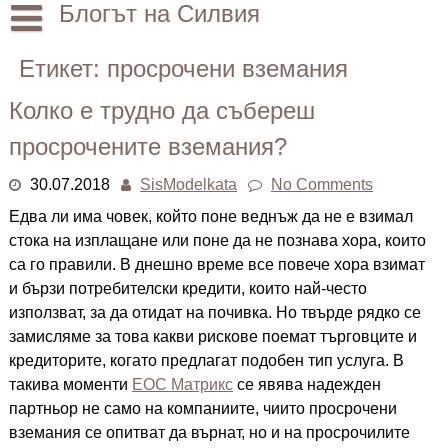
Skip
Блогът на Силвия
to
content
Начало
Етикет:
просрочени вземания
Лични
Колко е трудно да събереш
Други
просрочените вземания?
30.07.2018
SisModelkata
No Comments
Едва ли има човек, който поне веднъж да не е взимал
стока на изплащане или поне да не познава хора, които
са го правили. В днешно време все повече хора взимат
и бързи потребителски кредити, които най-често
използват, за да отидат на почивка. Но твърде рядко се
замисляме за това какви рискове поемат търговците и
кредиторите, когато предлагат подобен тип услуга. В
такива моменти
ЕОС Матрикс
се явява надежден
партньор не само на компаниите, чиито просрочени
вземания се опитват да върнат, но и на просрочилите