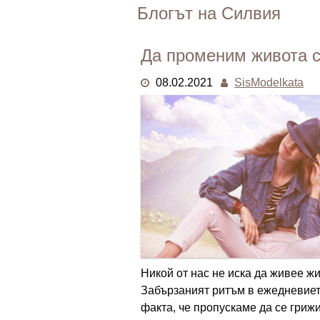
Skip
Блогът на Силвия
to
content
Да променим живота си
08.02.2021
SisModelkata
Никой от нас не иска да живее жи
Забързаният ритъм в ежедневиет
факта, че пропускаме да се грижи