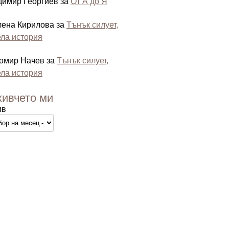
димир Георгиев
за
От А до Я
лена Кирилова
за
Тънък силует,
ла история
омир Начев
за
Тънък силует,
ла история
хивчето ми
ив