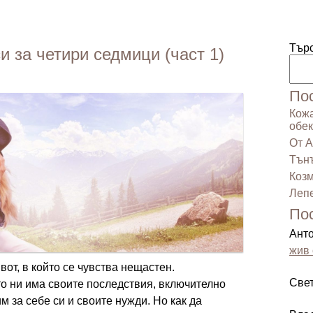
Тър
 за четири седмици (част 1)
По
Кожа
обек
От А
Тънъ
Козм
Лепе
По
Ант
жив 
вот, в който се чувства нещастен.
Све
о ни има своите последствия, включително
м за себе си и своите нужди. Но как да