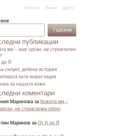
Начало
Лични
Други
сене
Търсене
следни публикации
та ми – жив орган, не строителен
т
 до Я
к силует, дебела история
етиката като инвестиция
нка за нашата кожа
следни коментари
ония Маринова
за
Кожата ми –
орган, не строителен обект
тлин Маринов
за
От А до Я