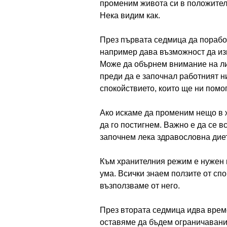
променим живота си в положител
Нека видим как.
През първата седмица да порабо
например дава възможност да из
Може да обърнем внимание на ли
преди да е започнал работният н
спокойствието, които ще ни помо
Ако искаме да променим нещо в ж
да го постигнем. Важно е да се 
започнем лека здравословна диета
Към хранителния режим е нужен и
ума. Всички знаем ползите от спо
възползваме от него.
През втората седмица идва време
оставяме да бъдем ограничавани 