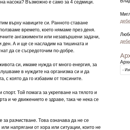
Вла
на насока? Възможно е само за 4 седмици.
Миг
дебе
тим върху навиците си. Ранното ставане
ползваме времето, което нямаме през деня.
Люб
чните ангажименти или незавършени задачи,
дебе
и ден. А и ще се насладим на тишината и
гнат да се съсредоточим по-добре.
Ар
Арх
ивота си, имаме нужда от много енергия, за
вслушваме в нуждите на организма си и да
, с която да го избавим от токсините.
 спорт. Той помага за укрепване на тялото и
рта и че движението е здраве, така че нека се
 за разчистване. Това означава да не се
или напрягани от хора или ситуации, които не