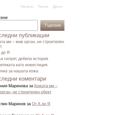
Начало
Лични
Други
сене
Търсене
следни публикации
та ми – жив орган, не строителен
т
 до Я
к силует, дебела история
етиката като инвестиция
нка за нашата кожа
следни коментари
ония Маринова
за
Кожата ми –
орган, не строителен обект
тлин Маринов
за
От А до Я