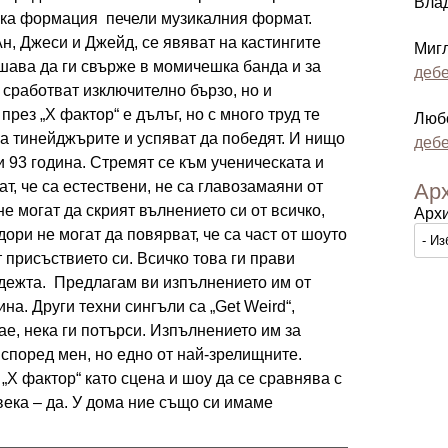
Вла
мска формация печели музикалния формат.
н, Джеси и Джейд, се явяват на кастингите
Миг
шава да ги свърже в момичешка банда и за
дебе
 сработват изключително бързо, но и
през „Х фактор“ е дълъг, но с много труд те
Люб
а тинейджърите и успяват да победят. И нищо
дебе
 и 93 година. Стремят се към ученическата и
ат, че са естествени, не са главозамаяни от
Ар
не могат да скрият вълнението си от всичко,
Арх
дори не могат да повярват, че са част от шоуто
т присъствието си. Всичко това ги прави
адежта. Предлагам ви изпълнението им от
на. Други техни сингъли са „Get Weird“,
лае, нека ги потърси. Изпълнението им за
 според мен, но едно от най-зрелищните.
„Х фактор“ като сцена и шоу да се сравнява с
века – да. У дома ние също си имаме