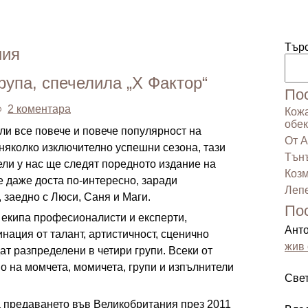
Тър
ния
упа, спечелила „X Фактор“
По
2 коментара
Кожа
обек
ли все повече и повече популярност на
От А
няколко изключително успешни сезона, тази
Тънъ
ели у нас ще следят поредното издание на
Козм
 даже доста по-интересно, заради
Лепе
 заедно с Люси, Саня и Маги.
По
 екипа професионалисти и експерти,
Ант
ация от талант, артистичност, сценично
жив 
дат разпределени в четири групи. Всеки от
о на момчета, момичета, групи и изпълнители
Све
 предаването във Великобритания през 2011