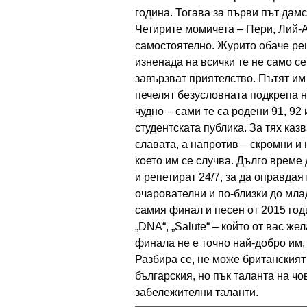
година. Тогава за първи път да
Четирите момичета – Пери, Лий-А
самостоятелно. Журито обаче ре
изненада на всички те не само се
завързват приятелство. Пътят им 
печелят безусловната подкрепа н
чудно – сами те са родени 91, 92
студентската публика. За тях казв
славата, а напротив – скромни и 
което им се случва. Дълго време 
и репетират 24/7, за да оправдая
очарователни и по-близки до мл
самия финал и песен от 2015 годи
„DNA“, „Salute“ – който от вас же
финала не е точно най-добро им,
Разбира се, не може британският 
българския, но пък таланта на чо
забележителни таланти.