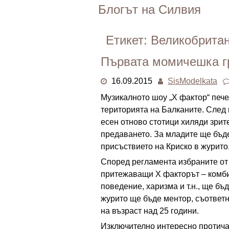
Skip
Блогът на Силвия
to
content
Етикет:
Великобрита
Първата момичешка гр
16.09.2015
SisModelkata
Музикалното шоу „Х фактор“ пече
територията на Балканите. След 
есен отново стотици хиляди зрит
предаването. За младите ще бъде
присъствието на Криско в журито,
Според регламента избраните от
притежаващи Х факторът – комбин
поведение, харизма и т.н., ще бъ
журито ще бъде ментор, съответн
на възраст над 25 години.
Изключително интересно протича