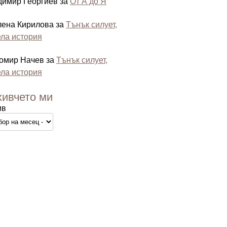
димир Георгиев
за
От А до Я
лена Кирилова
за
Тънък силует,
ла история
омир Начев
за
Тънък силует,
ла история
хивчето ми
ив