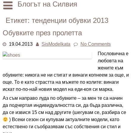
Skip
Блогът на Силвия
to
content
Начало
Етикет:
тенденции обувки 2013
Лични
Обувките през пролетта
Други
19.04.2013
SisModelkata
No Comments
Пословична е
любовта на
жените към
обувките: никога не ни стигат и винаги копнеем за още, и
още. То е като страстта на мъжете по колите: винаги
искат по-по-най новия модел на еди-коя си марка.
Аз съм направо луда по обувките – за мен те са начин
да подчертая индивидуалността си, да бъда различна,
да се извися 15 см над другите (шегувам се, разбира се
) Всеки сезон си купувам актуалните модели, като
естествено ги съобразявам със собствения си стил и