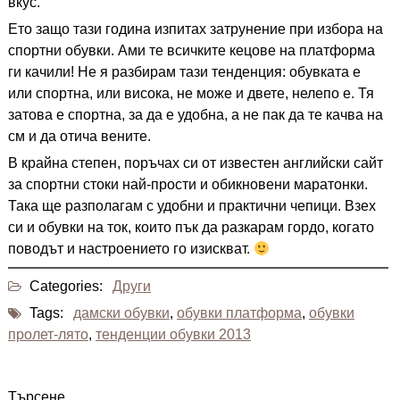
вкус.
Ето защо тази година изпитах затрунение при избора на
спортни обувки. Ами те всичките кецове на платформа
ги качили! Не я разбирам тази тенденция: обувката е
или спортна, или висока, не може и двете, нелепо е. Тя
затова е спортна, за да е удобна, а не пак да те качва на
см и да отича вените.
В крайна степен, поръчах си от известен английски сайт
за спортни стоки най-прости и обикновени маратонки.
Така ще разполагам с удобни и практични чепици. Взех
си и обувки на ток, които пък да разкарам гордо, когато
поводът и настроението го изискват.
Categories:
Други
Tags:
дамски обувки
,
обувки платформа
,
обувки
пролет-лято
,
тенденции обувки 2013
Търсене