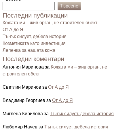
Търсене
Последни публикации
Кожата ми – жив орган, не строителен обект
От А до Я
Тънък силует, дебела история
Козметиката като инвестиция
Лепенка за нашата кожа
Последни коментари
Антония Маринова
за
Кожата ми – жив орган, не
строителен обект
Светлин Маринов
за
От А до Я
Владимир Георгиев
за
От А до Я
Миглена Кирилова
за
Тънък силует, дебела история
Любомир Начев
за
Тънък силует, дебела история