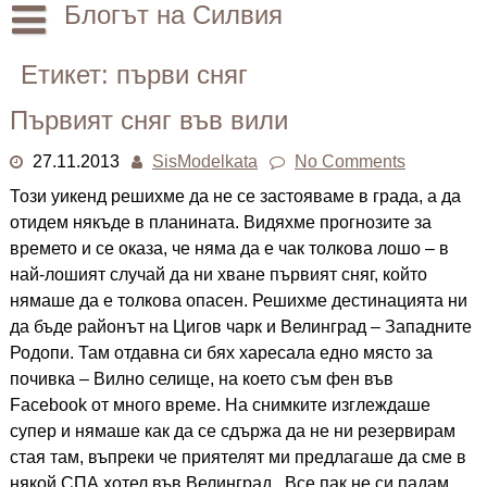
Skip
Блогът на Силвия
to
content
Начало
Етикет:
първи сняг
Лични
Първият сняг във вили
Други
27.11.2013
SisModelkata
No Comments
Този уикенд решихме да не се застояваме в града, а да
отидем някъде в планината. Видяхме прогнозите за
времето и се оказа, че няма да е чак толкова лошо – в
най-лошият случай да ни хване първият сняг, който
нямаше да е толкова опасен. Решихме дестинацията ни
да бъде районът на Цигов чарк и Велинград – Западните
Родопи. Там отдавна си бях харесала едно място за
почивка – Вилно селище, на което съм фен във
Facebook от много време. На снимките изглеждаше
супер и нямаше как да се сдържа да не ни резервирам
стая там, въпреки че приятелят ми предлагаше да сме в
някой СПА хотел във Велинград. Все пак не си падам