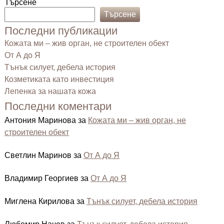
Търсене
Търсене
Последни публикации
Кожата ми – жив орган, не строителен обект
От А до Я
Тънък силует, дебела история
Козметиката като инвестиция
Лепенка за нашата кожа
Последни коментари
Антония Маринова
за
Кожата ми – жив орган, не
строителен обект
Светлин Маринов
за
От А до Я
Владимир Георгиев
за
От А до Я
Миглена Кирилова
за
Тънък силует, дебела история