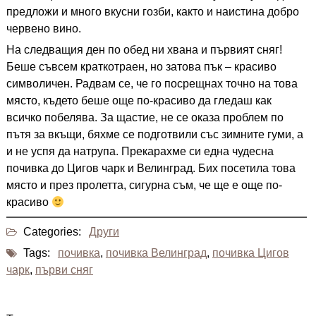
предложи и много вкусни гозби, както и наистина добро
червено вино.
На следващия ден по обед ни хвана и първият сняг!
Беше съвсем краткотраен, но затова пък – красиво
символичен. Радвам се, че го посрещнах точно на това
място, където беше още по-красиво да гледаш как
всичко побелява. За щастие, не се оказа проблем по
пътя за вкъщи, бяхме се подготвили със зимните гуми, а
и не успя да натрупа. Прекарахме си една чудесна
почивка до Цигов чарк и Велинград. Бих посетила това
място и през пролетта, сигурна съм, че ще е още по-
красиво
Categories:
Други
Tags:
почивка
,
почивка Велинград
,
почивка Цигов
чарк
,
първи сняг