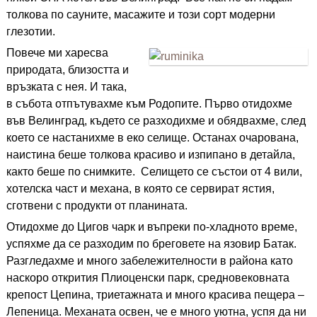
толкова по сауните, масажите и този сорт модерни
глезотии.
Повече ми харесва
природата, близостта и
връзката с нея. И така,
в събота отпътувахме към Родопите. Първо отидохме
във Велинград, където се разходихме и обядвахме, след
което се настанихме в еко селище. Останах очарована,
наистина беше толкова красиво и изпипано в детайла,
както беше по снимките. Селището се състои от 4 вили,
хотелска част и механа, в която се сервират ястия,
сготвени с продукти от планината.
Отидохме до Цигов чарк и въпреки по-хладното време,
успяхме да се разходим по бреговете на язовир Батак.
Разгледахме и много забележителности в района като
наскоро открития Плиоценски парк, средновековната
крепост Цепина, триетажната и много красива пещера –
Лепеница. Механата освен, че е много уютна, успя да ни