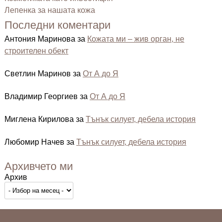
Лепенка за нашата кожа
Последни коментари
Антония Маринова
за
Кожата ми – жив орган, не
строителен обект
Светлин Маринов
за
От А до Я
Владимир Георгиев
за
От А до Я
Миглена Кирилова
за
Тънък силует, дебела история
Любомир Начев
за
Тънък силует, дебела история
Архивчето ми
Архив