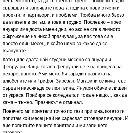
невъзможното, за да се стегнат. Трето – почивните дни
свършват и започвате новата година с нови отчети и
проекти, и партньори, и проблеми. Трябва много бързо
да влезете в ритъм, а това е трудно. Последно – през
януари има доста имени дни, но ако не сте в личното
обкръжение на никой празнуващ, за вас това си е
просто един месец, в който няма за какво да се
вълнувате.
Като цяло двата най-студени месеца са януари и
февруари. Защо тогава февруари не е на прицела на
нехаресването. Ами може би заради празника на
влюбените или Трифон Зарезан. Магазини се кичат със
сърца и навсякъде се леят вина. Януари обаче е лишен
от украса. Прибира се коледната и това е нещо… как да
кажа – тъжно. Празникът е отминал.
Повечето ми приятели точно по тази причина, когато ги
попитам кой месец най не харесват, отговарят януари. И
вие попитайте вашите приятели и ми запишете
отговора.