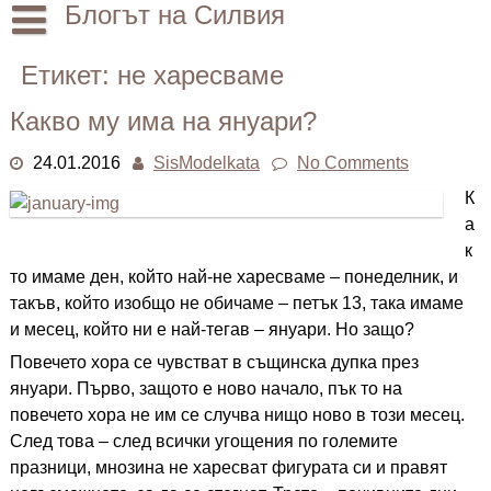
Skip
Блогът на Силвия
to
content
Начало
Етикет:
не харесваме
Лични
Какво му има на януари?
Други
24.01.2016
SisModelkata
No Comments
К
а
к
то имаме ден, който най-не харесваме – понеделник, и
такъв, който изобщо не обичаме – петък 13, така имаме
и месец, който ни е най-тегав – януари. Но защо?
Повечето хора се чувстват в същинска дупка през
януари. Първо, защото е ново начало, пък то на
повечето хора не им се случва нищо ново в този месец.
След това – след всички угощения по големите
празници, мнозина не харесват фигурата си и правят