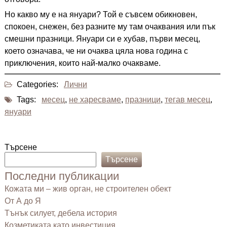
Но какво му е на януари? Той е съвсем обикновен,
спокоен, снежен, без разните му там очаквания или пък
смешни празници. Януари си е хубав, първи месец,
което означава, че ни очаква цяла нова година с
приключения, които най-малко очакваме.
Categories:
Лични
Tags:
месец
,
не харесваме
,
празници
,
тегав месец
,
януари
Търсене
Търсене
Последни публикации
Кожата ми – жив орган, не строителен обект
От А до Я
Тънък силует, дебела история
Козметиката като инвестиция