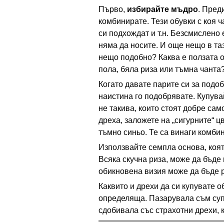
Първо,
избирайте мъдро
. Пред
комбинирате. Тези обувки с коя ч
си подхождат и т.н. Безсмислено 
няма да носите. И още нещо в таз
нещо подобно? Каква е ползата о
пола, бяла риза или тъмна чанта
Когато давате парите си за подоб
наистина го подобрявате. Купува
не такива, които стоят добре сам
дреха, заложете на „сигурните“ ц
тъмно синьо. Те са винаги комби
Използвайте семпла основа, коят
Всяка скучна риза, може да бъде
обикновена визия може да бъде р
Каквито и дрехи да си купувате о
определяща. Пазарувала съм суп
сдобивала със страхотни дрехи, 