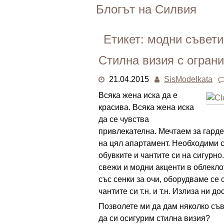
Skip
Блогът на Силвия
to
content
Етикет:
модни съвети
Стилна визия с огран
21.04.2015
SisModelkata
Всяка жена иска да е
красива. Всяка жена иска
да се чувства
привлекателна. Мечтаем за гарде
на цял апартамент. Необходими с
обувките и чантите си на сигурно
свежи и модни акценти в облекло
със сенки за очи, оборудваме се 
чантите си т.н. и т.н. Излиза ни
Позволете ми да дам няколко съве
да си осигурим стилна визия?