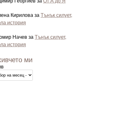
димир Георгиев
за
От А до Я
лена Кирилова
за
Тънък силует,
ла история
омир Начев
за
Тънък силует,
ла история
хивчето ми
ив