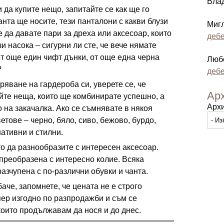
Вла
и да купите нещо, запитайте се как ще го
анта ще носите, тези панталони с какви блузи
Миг
е да давате пари за дреха или аксесоар, които
дебе
и насока – сигурни ли сте, че вече нямате
т още един чифт дънки, от още една черна
Люб
?
дебе
ряване на гардероба си, уверете се, че
Ар
йте неща, които ще комбинирате успешно, а
Арх
о на закачалка. Ако се съмнявате в някоя
ветове – черно, бяло, сиво, бежово, бурдо,
нативни и стилни.
о да разнообразите с интересен аксесоар.
 преобразена с интересно колие. Всяка
азчупена с по-различни обувки и чанта.
баче, запомнете, че цената не е строго
ер изгодно по разпродажби и съм се
които продължавам да нося и до днес.