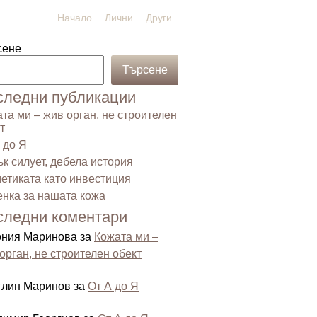
Начало
Лични
Други
сене
Търсене
следни публикации
та ми – жив орган, не строителен
т
 до Я
к силует, дебела история
етиката като инвестиция
нка за нашата кожа
следни коментари
ония Маринова
за
Кожата ми –
орган, не строителен обект
тлин Маринов
за
От А до Я