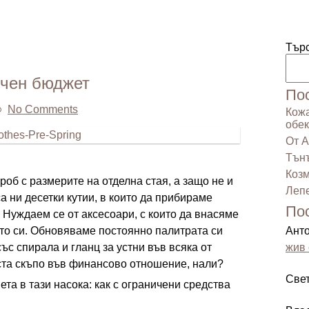
Тър
ичен бюджет
По
No Comments
Кожа
обек
От А
Тънъ
Козм
роб с размерите на отделна стая, а защо не и
Лепе
а ни десетки кутии, в които да прибираме
По
. Нуждаем се от аксесоари, с които да внасяме
то си. Обновяваме постоянно палитрата си
Ант
със спирала и гланц за устни във всяка от
жив 
 доста скъпо във финансово отношение, нали?
Све
та в тази насока: как с ограничени средства