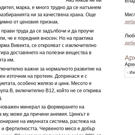
Ако някой не ни
Вла
ител, марка, е много трудно да се натъкнем
 разбиранията ни за качествена храна. Още
Миг
димно от ценовия признак.
дебе
 прави труда да се задълбочи и да проучи
Люб
сли, че е поредния вносен. Но на практика
дебе
ирма Вивекта, се открояват с изключително
нтира доставянето на полезни вещества в
Ар
та им.
Арх
лючително важни за нормалното развитие на
ен източник на протеин. Допринася и с
етата, особено желязо и цинк. Месото е
упа B, включително B12, който не се открива
.
еноважен минерал за формирането на
а му, може да причини анемия. Цинкът е
ониране на имунната система, растежа на
и и фертилността. Червеното месо е добър