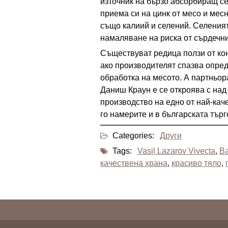
източник на бързо абсорбиращ с
приема си на цинк от месо и мес
също калиий и селений. Селеният
намаляване на риска от сърдечн
Съществуват редица ползи от ко
ако производителят спазва опред
обработка на месото. А партньо
Даниш Краун е се откроява с над
производство на едно от най-кач
го намерите и в българската тър
Categories:
Други
Tags:
Vasil Lazarov Vivecta
,
В
качествена храна
,
красиво тяло
,