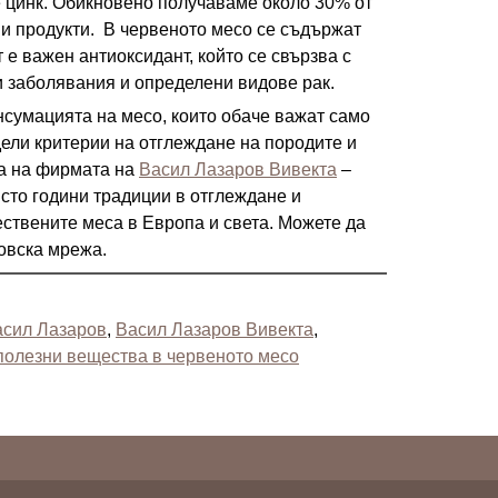
е цинк. Обикновено получаваме около 30% от
ни продукти. В червеното месо се съдържат
 е важен антиоксидант, който се свързва с
и заболявания и определени видове рак.
нсумацията на месо, които обаче важат само
ели критерии на отглеждане на породите и
ра на фирмата на
Васил Лазаров Вивекта
–
 сто години традиции в отглеждане и
ествените меса в Европа и света. Можете да
говска мрежа.
асил Лазаров
,
Васил Лазаров Вивекта
,
полезни вещества в червеното месо