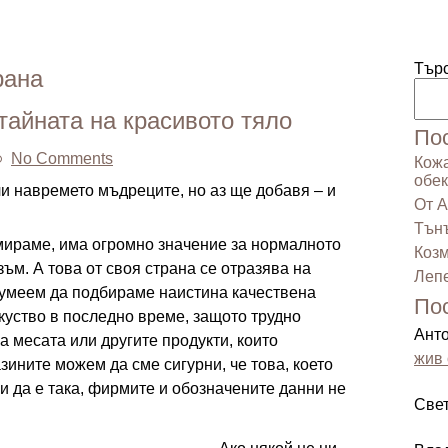
Тър
рана
тайната на красивото тяло
По
No Comments
Кожа
обек
ли навремето мъдреците, но аз ще добавя – и
От А
Тънъ
мираме, има огромно значение за нормалното
Козм
м. А това от своя страна се отразява на
Лепе
а умеем да подбираме наистина качествена
По
куство в последно време, защото трудно
Ант
 месата или другите продукти, които
жив 
зините можем да сме сигурни, че това, което
ри да е така, фирмите и обозначените данни не
Све