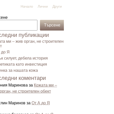
Начало
Лични
Други
сене
Търсене
следни публикации
та ми – жив орган, не строителен
т
 до Я
к силует, дебела история
етиката като инвестиция
нка за нашата кожа
следни коментари
ония Маринова
за
Кожата ми –
орган, не строителен обект
тлин Маринов
за
От А до Я