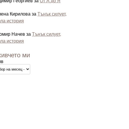
димир Георгиев
за
От А до Я
лена Кирилова
за
Тънък силует,
ла история
омир Начев
за
Тънък силует,
ла история
хивчето ми
ив