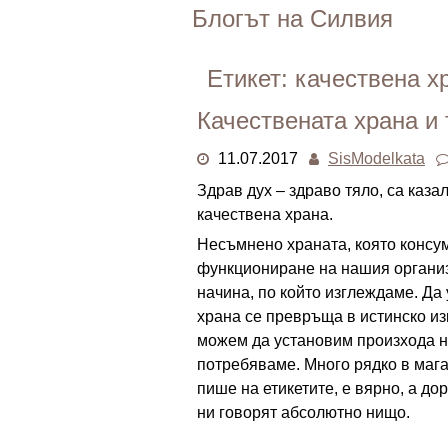
Skip
Блогът на Силвия
to
content
Етикет:
качествена х
Качествената храна и 
11.07.2017
SisModelkata
Здрав дух – здраво тяло, са каза
качествена храна.
Несъмнено храната, която консу
функциониране на нашия организъ
начина, по който изглеждаме. Д
храна се превръща в истинско из
можем да установим произхода на
потребяваме. Много рядко в мага
пише на етикетите, е вярно, а до
ни говорят абсолютно нищо.