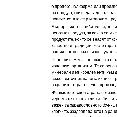
е препоръчал фирма или производ
на продукт, който да задоволява
повече, когато се ръководим пре
Българският потребител рядко си
непознат продукт, за който си ми
продуктите, които се внасят от ф
качество и традиции, което гара
нашия организъм при консумация
Червените меса например са изк
човешкия организъм. Те са основ
минерали и микроелементи към ди
важен източник на витамини от гр
в храните от растителен произход
Желязото от своя страна е жизн
червените кръвни клетки. Липсат
важен за здравословното функци
клетките, заздравяването на ран