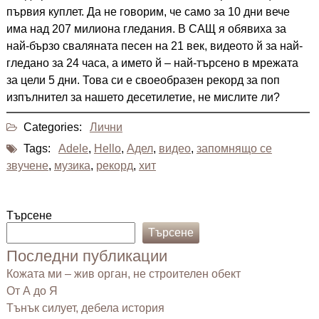
първия куплет. Да не говорим, че само за 10 дни вече
има над 207 милиона гледания. В САЩ я обявиха за
най-бързо сваляната песен на 21 век, видеото й за най-
гледано за 24 часа, а името й – най-търсено в мрежата
за цели 5 дни. Това си е своеобразен рекорд за поп
изпълнител за нашето десетилетие, не мислите ли?
Categories:
Лични
Tags:
Adele
,
Hello
,
Адел
,
видео
,
запомнящо се
звучене
,
музика
,
рекорд
,
хит
Търсене
Търсене
Последни публикации
Кожата ми – жив орган, не строителен обект
От А до Я
Тънък силует, дебела история