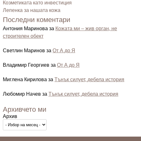
Козметиката като инвестиция
Лепенка за нашата кожа
Последни коментари
Антония Маринова
за
Кожата ми – жив орган, не
строителен обект
Светлин Маринов
за
От А до Я
Владимир Георгиев
за
От А до Я
Миглена Кирилова
за
Тънък силует, дебела история
Любомир Начев
за
Тънък силует, дебела история
Архивчето ми
Архив