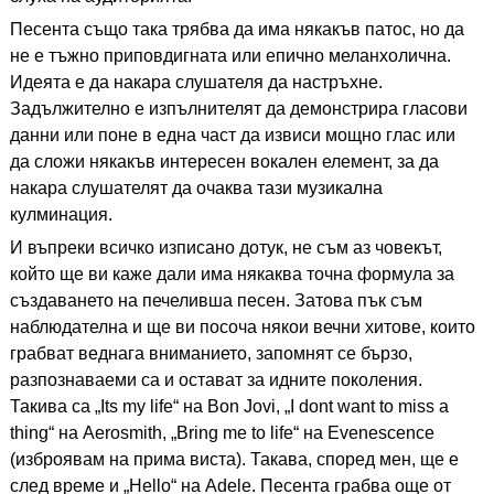
Песента също така трябва да има някакъв патос, но да
не е тъжно приповдигната или епично меланхолична.
Идеята е да накара слушателя да настръхне.
Задължително е изпълнителят да демонстрира гласови
данни или поне в една част да извиси мощно глас или
да сложи някакъв интересен вокален елемент, за да
накара слушателят да очаква тази музикална
кулминация.
И въпреки всичко изписано дотук, не съм аз човекът,
който ще ви каже дали има някаква точна формула за
създаването на печеливша песен. Затова пък съм
наблюдателна и ще ви посоча някои вечни хитове, които
грабват веднага вниманието, запомнят се бързо,
разпознаваеми са и остават за идните поколения.
Такива са „Its my life“ на Bon Jovi, „I dont want to miss a
thing“ на Aerosmith, „Bring me to life“ на Evenescence
(изброявам на прима виста). Такава, според мен, ще е
след време и „Hello“ на Adele. Песента грабва още от