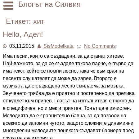
Skip
Блогът на Силвия
to
content
Начало
Етикет:
хит
Лични
Hello, Адел!
Други
03.11.2015
SisModelkata
No Comments
Има песни, които са създадени, за да станат хитове.
Най-важното, за да се създаде такова парче, е първо да
има текст, който се помни лесно, така че към края на
песента слушателят да може да запее. Второто е
музиката да е създадена лесно смилаема за мозъка.
Звученето трябва да е приятно и постепенно да прелива
от куплет към припев. Гласът на изпълнителя е нужно да
е специфичен, но и мек и приятен. Тонът да е изчистен.
Мелодията да е сравнително бавна, за да позволи на
всекиго да запомни чутото, защото сложните динамични
многоделни мелодиите понякога създават бариера пред
слуха на аудиторията.