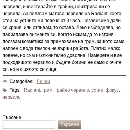
червило, инвестирайте в трайни, неизтриващи се
червила. Аз ползвам матово червило на Radiant, което
стои на устните ми повече от 8 часа. Независимо дали
се храня, или отпивам, то остава. Леко избледнява, но
пак запазва пигмента си. Когато искам да го изтрия,
ползвам козметика за премахване на грим, защото само
напоен с вода тампон не върши работа. Платих малко
повече, но съм изключително доволна. Намерете и вие
подходящото червило и бъдете богини не само с очите
си, но и с цялото си лице.
Categories:
Лични
Tags:
Radiant
,
грим
,
трайно червило
,
устни
,
фокус
,
червило
Търсене
Търсене