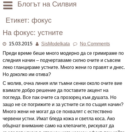
Skip
Блогът на Силвия
to
content
Начало
Етикет:
фокус
Лични
На фокус: устните
Други
15.03.2015
SisModelkata
No Comments
Преди време беше много модерно да се гримираме по
следния начин – подчертаваме силно очите и съвсем
леко гланцираме устните. Много жени го правят и днес.
Но доколко им отива?
С молив, очна линия или тъмни сенки около очите вие
взимате добро решение да поставите акцент на
погледа. Все пак очите са прозорец към душата. Но
защо не се погрижите и за устните си по същия начин?
Много жени не могат да се похвалят с естествено
червени устни. Имат бледа кожа и светла коса. Ако
обърнат внимание само на клепачите, рискуват да