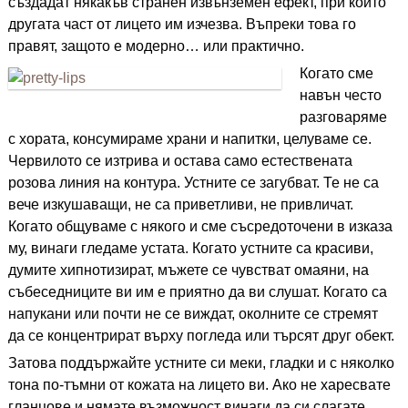
създадат някакъв странен извънземен ефект, при който
другата част от лицето им изчезва. Въпреки това го
правят, защото е модерно… или практично.
Когато сме
навън често
разговаряме
с хората, консумираме храни и напитки, целуваме се.
Червилото се изтрива и остава само естествената
розова линия на контура. Устните се загубват. Те не са
вече изкушаващи, не са приветливи, не привличат.
Когато общуваме с някого и сме съсредоточени в изказа
му, винаги гледаме устата. Когато устните са красиви,
думите хипнотизират, мъжете се чувстват омаяни, на
събеседниците ви им е приятно да ви слушат. Когато са
напукани или почти не се виждат, околните се стремят
да се концентрират върху погледа или търсят друг обект.
Затова поддържайте устните си меки, гладки и с няколко
тона по-тъмни от кожата на лицето ви. Ако не харесвате
гланцове и нямате възможност винаги да си слагате