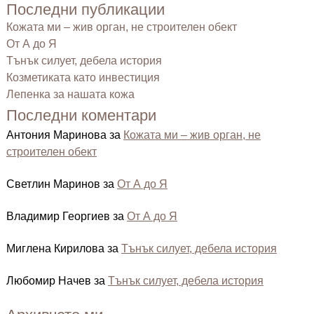
Последни публикации
Кожата ми – жив орган, не строителен обект
От А до Я
Тънък силует, дебела история
Козметиката като инвестиция
Лепенка за нашата кожа
Последни коментари
Антония Маринова
за
Кожата ми – жив орган, не
строителен обект
Светлин Маринов
за
От А до Я
Владимир Георгиев
за
От А до Я
Миглена Кирилова
за
Тънък силует, дебела история
Любомир Начев
за
Тънък силует, дебела история