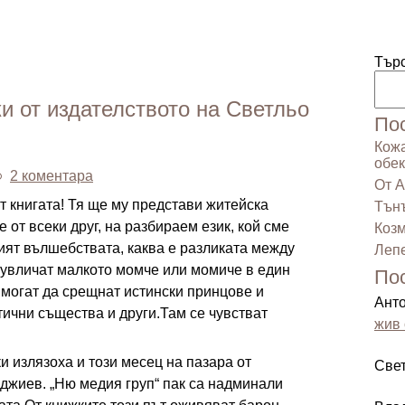
Тър
и от издателството на Светльо
По
Кожа
обек
2 коментара
От А
т книгата! Тя ще му представи житейска
Тънъ
 от всеки друг, на разбираем език, кой сме
Козм
рият вълшебствата, каква е разликата между
Лепе
 увличат малкото момче или момиче в един
По
 могат да срещнат истински принцове и
Ант
ични същества и други.Там се чувстват
жив 
и излязоха и този месец на пазара от
Све
джиев. „Ню медия груп“ пак са надминали