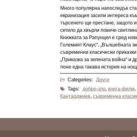
Много популярна напоследък ста
екранизация засили интереса към
търсенето ще престане, защото и
сетило да хвърли повече светлина
Книжката за Рапунцел е сред нови
Големият Клаус“, „Вълшебната зм
съвременни класически приказки
„Приказка за зелената война“ и д
поне една такава история на но
Categories:
Други
Tags:
добро-зло
,
книга-филм
,
Кантарджиев
,
съвременна класи