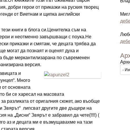
цата.От книжките този път оживяват барон
Вла
я, добри герои от приказки на руския творец
легенди от Виетнам и щипка английски
Миг
дебе
ези книги в блога си.Ценителка съм на
Люб
герои и неотменно завършващи с поука.Не
дебе
ски приказки и смятам, че децата трябва да
 ще могат да познаят и оценят духа и
Ар
 да бъде меркантилизарана по съвременен
Арх
ранизирана версия.
авицата и
пунцел“. Много
 от основната
йто би се харесал на масовата
 за разликата от оригалния сюжет, ако въобще
 и Звярът“ липсват другите две дъщери на
ия на „Дисни“ Звярът е забравил да чете(!!!!) (
лго аз и децата ми е възмущавахме на тази
 старата версия.