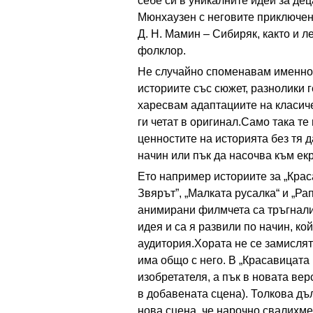
себе си в уникалните идеи за де
Мюнхаузен с неговите приключени
Д. Н. Мамин – Сибиряк, както и 
фолклор.
Не случайно споменавам именно т
историите със сюжет, разнолики 
харесвам адаптациите на класиче
ги четат в оригинал.Само така те
ценностите на историята без тя
начин или пък да насочва към ек
Ето например историите за „Крас
Звярът”, „Малката русалка“ и „Ра
анимирани филмчета са тръгнали
идея и са я развили по начин, ко
аудитория.Хората не се замислят
има общо с него. В „Красавицата
изобретателя, а пък в новата верс
в добавената сцена). Толкова дъ
нова сцена, че нарочно свалихме