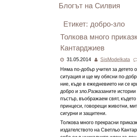
Skip
Блогът на Силвия
to
content
Етикет:
добро-зло
Толкова много приказк
Кантарджиев
31.05.2014
SisModelkata
Няма по-добър учител за детето о
ситуация и ще му обясни по-добре
ние, къде в ежедневието ни се к
добро и зло.Разказаните истории
пъстър, въображаем свят, където
принцеси, говорещи животни, мит
сигурни и защитени.
Толкова много прекрасни приказк
издателството на Светльо Кантар