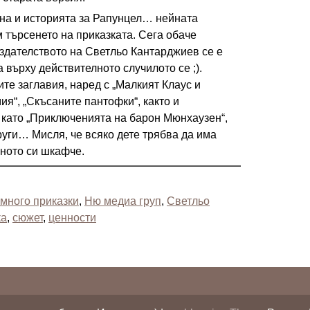
на и историята за Рапунцел… нейната
 търсенето на приказката. Сега обаче
здателството на Светльо Кантарджиев се е
 върху действителното случилото се ;).
те заглавия, наред с „Малкият Клаус и
ия“, „Скъсаните пантофки“, както и
 като „Приключенията на барон Мюнхаузен“,
руги… Мисля, че всяко дете трябва да има
щното си шкафче.
много приказки
,
Ню медиа груп
,
Светльо
ка
,
сюжет
,
ценности