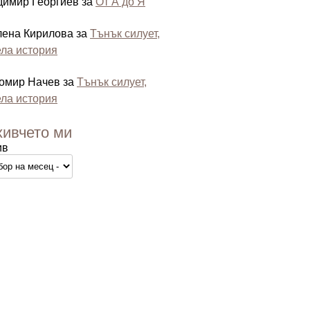
димир Георгиев
за
От А до Я
лена Кирилова
за
Тънък силует,
ла история
омир Начев
за
Тънък силует,
ла история
хивчето ми
ив