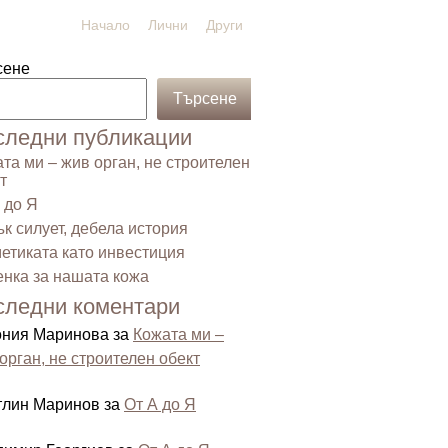
Начало
Лични
Други
сене
Търсене
следни публикации
та ми – жив орган, не строителен
т
 до Я
к силует, дебела история
етиката като инвестиция
нка за нашата кожа
следни коментари
ония Маринова
за
Кожата ми –
орган, не строителен обект
тлин Маринов
за
От А до Я