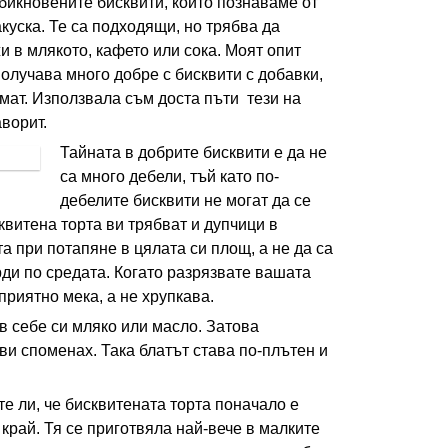
бикновените бисквити, които познаваме от
акуска. Те са подходящи, но трябва да
и в млякото, кафето или сока. Моят опит
получава много добре с бисквити с добавки,
мат. Използвала съм доста пъти тези на
ворит.
Тайната в добрите бисквити е да не
са много дебели, тъй като по-
дебелите бисквити не могат да се
квитена торта ви трябват и дупчици в
та при потапяне в цялата си площ, а не да са
ди по средата. Когато разрязвате вашата
 приятно мека, а не хрупкава.
в себе си мляко или масло. Затова
ви споменах. Така блатът става по-плътен и
е ли, че бисквитената торта поначало е
край. Тя се приготвяла най-вече в малките