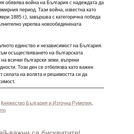
я обявява война на България с надеждата да
змирния период. Тази война, известна като
ври 1885 г.), завършва с категорична победа
пълнително укрепва новообединената
алното единство и независимост на България.
към осъществяването на българската
на всички български земи, въпреки
ности. Този ден се отбелязва като важен
ат силата на волята и решимостта си да
симост.
,
Княжество България и Източна Румелия
,
ето
ай-важни са бисквитите!