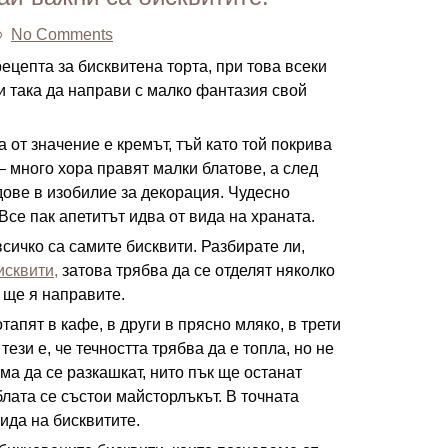
No Comments
ецепта за бисквитена торта, при това всеки
и така да направи с малко фантазия свой
а от значение е кремът, тъй като той покрива
– много хора правят малки блатове, а след
ове в изобилие за декорация. Чудесно
се пак апетитът идва от вида на храната.
сичко са самите бисквити. Разбирате ли,
исквити,
затова трябва да се отделят няколко
 ще я направите.
тапят в кафе, в други в прясно мляко, в трети
ези е, че течността трябва да е топла, но не
ма да се разкашкат, нито пък ще останат
блата се състои майсторлъкът. В точната
ида на бисквитите.