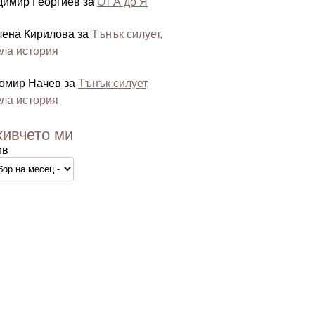
димир Георгиев
за
От А до Я
лена Кирилова
за
Тънък силует,
ла история
омир Начев
за
Тънък силует,
ла история
хивчето ми
ив