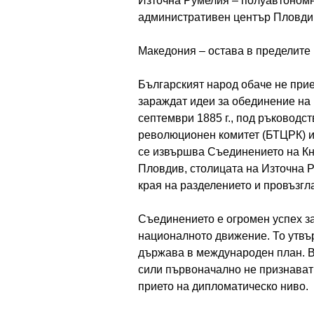
Източна Румелия – полуавтономн
административен център Пловди
Македония – остава в пределите
Българският народ обаче не прие
зараждат идеи за обединение на
септември 1885 г., под ръководс
революционен комитет (БТЦРК) и 
се извършва Съединението на Кн
Пловдив, столицата на Източна 
края на разделението и провъзгл
Съединението е огромен успех з
националното движение. То утвъ
държава в международен план. В
сили първоначално не признават 
прието на дипломатическо ниво.