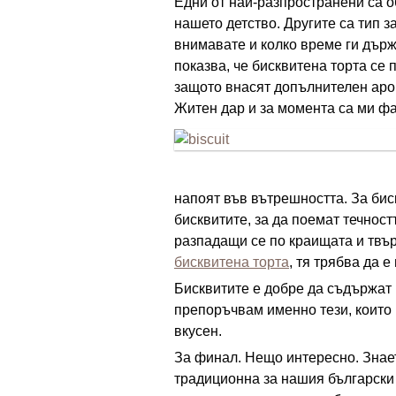
Едни от най-разпространени са о
нашето детство. Другите са тип з
внимавате и колко време ги държ
показва, че бисквитена торта се 
защото внасят допълнителен аро
Житен дар и за момента са ми фа
напоят във вътрешността. За бис
бисквитите, за да поемат течност
разпадащи се по краищата и твър
бисквитена торта
, тя трябва да е
Бисквитите е добре да съдържат 
препоръчвам именно тези, които 
вкусен.
За финал. Нещо интересно. Знает
традиционна за нашия български 