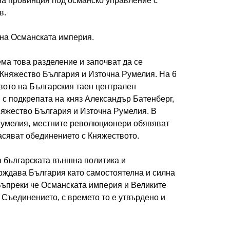
а провинция под османско управление с
в.
 на Османската империя.
ма това разделение и започват да се
 Княжество България и Източна Румелия. На 6
твото на Българския таен централен
с подкрепата на княз Александър Батенберг,
яжество България и Източна Румелия. В
Румелия, местните революционери обявяват
асяват обединението с Княжеството.
а българската външна политика и
рждава България като самостоятелна и силна
ъпреки че Османската империя и Великите
Съединението, с времето то е утвърдено и