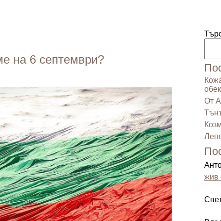
Тър
ме на 6 септември?
По
Кожа
обек
От А
Тънъ
Козм
Лепе
По
Ант
жив 
Све