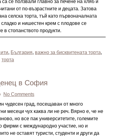
 са се ползвали главно за печене на хляб и
читани от по-възрастните и децата. Затова
ана селска торта, тъй като първоначалната
, сладко и нишестен крем с плодове се
е в стопанството продукти.
вити
,
България
,
важно за бисквитената торта
,
,
торта
денец в София
No Comments
ин чудесен град, посещаван от много
и месеци чух каква ли не реч. Вярно е, че не
ново, но все пак университетите, големите
го фирми с международно участие, но и
ито не оставят туристи, студенти и други да