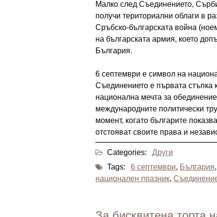
Малко след Съединението, Сърби
получи териториални облаги в ра
Сръбско-българската война (ноем
на българската армия, което до
България.
6 септември е символ на национ
Съединението е първата стъпка 
национална мечта за обединение 
международните политически труд
момент, когато българите показв
отстояват своите права и незави
Categories:
Други
Tags:
6 септември
,
България
национален празник
,
Съединени
За бисквитена торта н