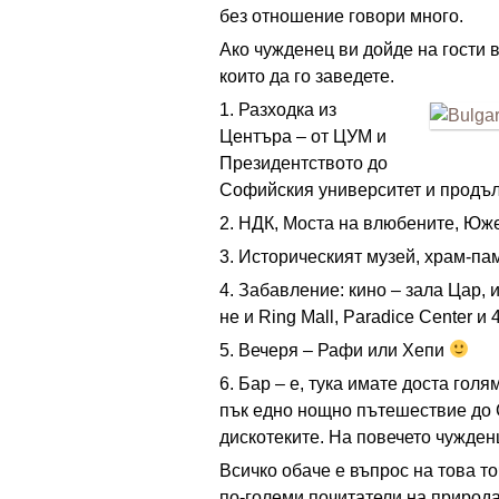
без отношение говори много.
Ако чужденец ви дойде на гости 
които да го заведете.
1. Разходка из
Центъра – от ЦУМ и
Президентството до
Софийския университет и продъл
2. НДК, Моста на влюбените, Ю
3. Историческият музей, храм-п
4. Забавление: кино – зала Цар, и
не и Ring Mall, Paradice Center и 
5. Вечеря – Рафи или Хепи
6. Бар – е, тука имате доста гол
пък едно нощно пътешествие до С
дискотеките. На повечето чужден
Всичко обаче е въпрос на това то
по-големи почитатели на природа