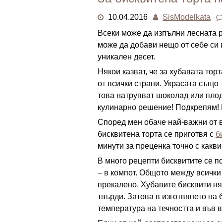
10.04.2016
SisModelkata
Всеки може да изпълни лесната р
може да добави нещо от себе си 
уникален десет.
Някои казват, че за хубавата торт
от всички страни. Украсата също 
това натрупват шоколад или плод
кулинарно решение! Подкрепям! В
Според мен обаче най-важни от в
бисквитена торта се приготвя с
б
минути за преценка точно с какви
В много рецепти бисквитите се по
– в компот. Общото между всички т
прекалено. Хубавите бисквити ня
твърди. Затова в изготвянето на 
температура на течността и във в