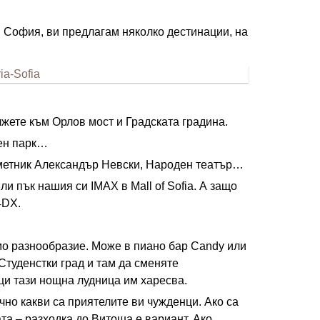
в София, ви предлагам няколко дестинации, на
жете към Орлов мост и Градската градина.
жен парк…
аметник Александър Невски, Народен театър…
ли пък нашия си IMAX в Mall of Sofia. А защо
4DX.
ямо разнообразие. Може в пиано бар Candy или
туденстки град и там да сменяте
ци тази нощна лудница им харесва.
чно какви са приятелите ви чужденци. Ако са
та – разходка до Витоша е вариант. Ако