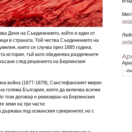
Вла
Миг
дебе
ва Деня на Съединението, който е един от
Люб
ици в страната. Той чества Съединението на
дебе
мелия, което се случва през 1885 година.
та история, тъй като обединява разделените
Ар
окъсани след решенията на Берлинския
Арх
лна война (1877-1878), Санстефанският мирен
на голяма България, която да включва всички
Но този договор е ревизиран на Берлинския
те земи на три части:
 държава под османския суверенитет, но с