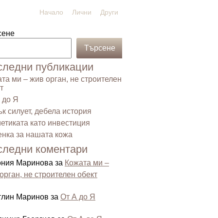
Начало
Лични
Други
сене
Търсене
следни публикации
та ми – жив орган, не строителен
т
 до Я
к силует, дебела история
етиката като инвестиция
нка за нашата кожа
следни коментари
ония Маринова
за
Кожата ми –
орган, не строителен обект
тлин Маринов
за
От А до Я