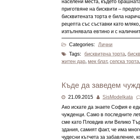
населени места, където брашната
приготвяне на бисквити – предпо
бисквитената торта е била нарич
рецепта със съставки като мляко
изпълнявала евтино и с наличнит
Categories:
Лични
Tags:
бисквитена торта
,
биск
житен дар
,
мек блат
,
селска торта
Къде да заведем чуж
21.09.2015
SisModelkata
Ако искате да знаете София е ед
чужденци. Само в последните летн
сме като Пловдив или Велико Тър
здания, самият факт, че има мно
чудесни кътчета за забавление, ко