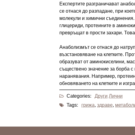
Експертите разграничават анабо
се отнася до разпадане, при кое
молекули и химични съединения.
глицериди, протеините в аминоки
превръщат в прости захари. Това
Анаболизмът се отнася до натру
възстановяване на клетките. Про
образуват от аминокиселини, маст
съществено значение за борба с
наранявания. Например, протеин
обновяването на клетките и изгр
Categories:
Други
Лични
Tags:
грижа
,
здраве
,
метабол