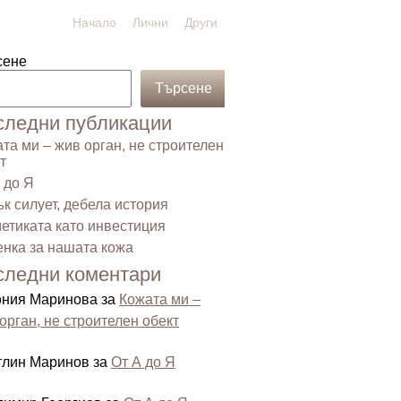
Начало
Лични
Други
сене
Търсене
следни публикации
та ми – жив орган, не строителен
т
 до Я
к силует, дебела история
етиката като инвестиция
нка за нашата кожа
следни коментари
ония Маринова
за
Кожата ми –
орган, не строителен обект
тлин Маринов
за
От А до Я