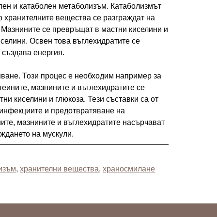
лен и катаболен метаболизъм. Катаболизмът
то хранителните вещества се разграждат на
 Мазнините се превръщат в мастни киселини и
селини. Освен това въглехидратите се
 създава енергия.
пване. Този процес е необходим например за
теините, мазнините и въглехидратите се
ни киселини и глюкоза. Тези съставки са от
 инфекциите и предотвратяване на
ите, мазнините и въглехидратите насърчават
аждането на мускули.
изъм
,
хранителни вещества
,
храносмилане