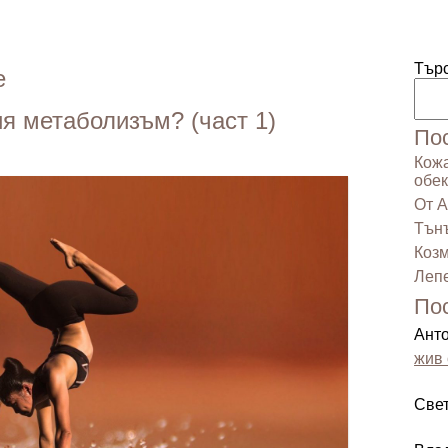
Тър
е
я метаболизъм? (част 1)
По
Кожа
обек
От А
Тънъ
Козм
Лепе
По
Ант
жив 
Све