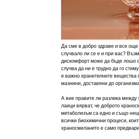
Да сме в добро здраве и все още
случвало ли се е и при вас? Въз
дискомфорт може да бъде лошо 
случва да ни е трудно да го стим
е важно хранителните вещества 
мазнини, доставяни до организма
А вие правите ли разлика между
лаици вярват, че доброто храно
метаболизъм са едно и също нещо
всички биохимични процеси, които
храносмилането е само предвари