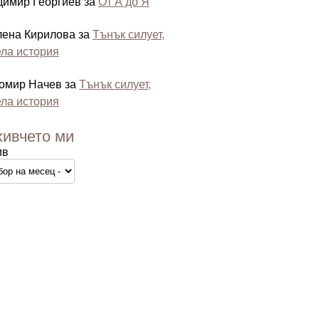
димир Георгиев
за
От А до Я
лена Кирилова
за
Тънък силует,
ла история
омир Начев
за
Тънък силует,
ла история
хивчето ми
ив