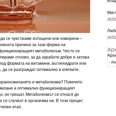
Вла
Миг
дебе
Люб
дебе
 да се чувстваме изтощени или изморени –
можната причина за тази форма на
Ар
функциониращият метаболизъм. Често се
Арх
улираме отново, за да заработи добре и затова
под формата на витамини, въглехидрати или
, да се разграждат оптимално в клетките.
 храносмилането и метаболизма? Повечето
смилане и оптимално функциониращият
, но грешат. Метаболизмът се отнася до
 се случват в организма ни. В този процес
телен етап.