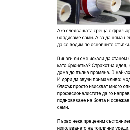
Ако следващата среща с фризьор
боядисаме сами. А за да няма н
да се водим по основните стъпки
Винаги ли сме искали да станем 
като брюнетка? Страхотна идея, 
дома до пълна промяна. В най-л
И дори да звучи примамливо: мод
блясък просто изискват много опи
професионалистите да го направя
подновяване на боята и освежава
сами.
Първо нека преценим състоянието
използването на топлинни уреди,