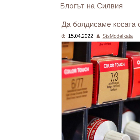
Skip
Блогът на Силвия
to
content
Да боядисаме косата 
15.04.2022
SisModelkata