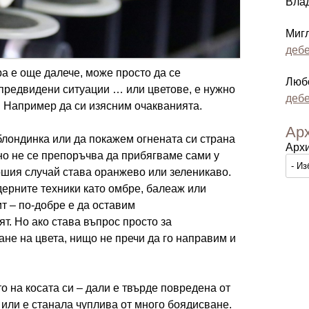
Вла
Миг
дебе
а е още далече, може просто да се
Люб
епредвидени ситуации … или цветове, е нужно
дебе
. Например да си изясним очакванията.
Ар
блондинка или да покажем огнената си страна
Арх
но не се препоръчва да прибягваме сами у
ошия случай става оранжево или зеленикаво.
ерните техники като омбре, балеаж или
т – по-добре е да оставим
т. Но ако става въпрос просто за
не на цвета, нищо не пречи да го направим и
 на косата си – дали е твърде повредена от
 или е станала чуплива от много боядисване.