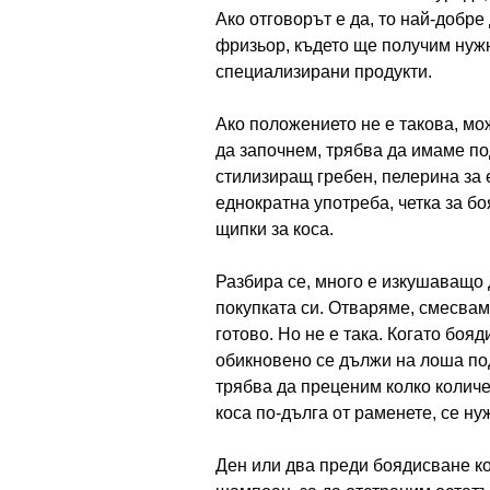
Ако отговорът е да, то най-добре
фризьор, където ще получим нуж
специализирани продукти.
Ако положението не е такова, м
да започнем, трябва да имаме по
стилизиращ гребен, пелерина за 
еднократна употреба, четка за б
щипки за коса.
Разбира се, много е изкушаващо 
покупката си. Отваряме, смесвам
готово. Но не е така. Когато бояд
обикновено се дължи на лоша под
трябва да преценим колко количе
коса по-дълга от раменете, се ну
Ден или два преди боядисване к