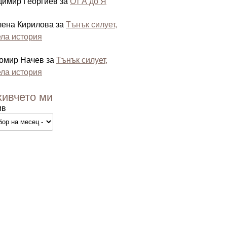
димир Георгиев
за
От А до Я
лена Кирилова
за
Тънък силует,
ла история
омир Начев
за
Тънък силует,
ла история
хивчето ми
ив