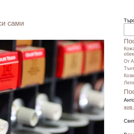
Тър
си сами
По
Кожа
обек
От А
Тънъ
Козм
Лепе
По
Ант
жив 
Све