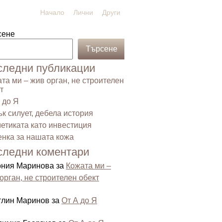
Начало
Лични
Други
сене
Търсене
следни публикации
та ми – жив орган, не строителен
т
 до Я
к силует, дебела история
етиката като инвестиция
нка за нашата кожа
следни коментари
ония Маринова
за
Кожата ми –
орган, не строителен обект
тлин Маринов
за
От А до Я