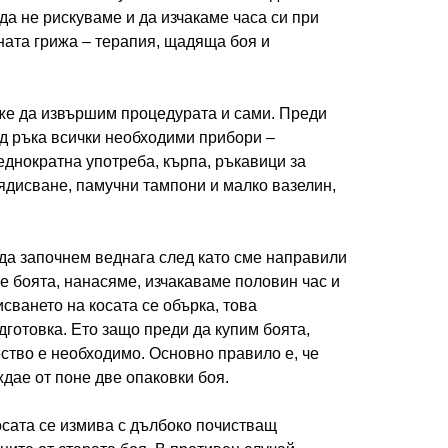
 да не рискуваме и да изчакаме часа си при
ната грижа – терапия, щадяща боя и
оже да извършим процедурата и сами. Преди
д ръка всички необходими прибори –
еднократна употреба, кърпа, ръкавици за
оядисване, памучни тампони и малко вазелин,
да започнем веднага след като сме направили
е боята, нанасяме, изчакаваме половин час и
исването на косата се обърка, това
готовка. Ето защо преди да купим боята,
ство е необходимо. Основно правило е, че
ждае от поне две опаковки боя.
осата се измива с дълбоко почистващ