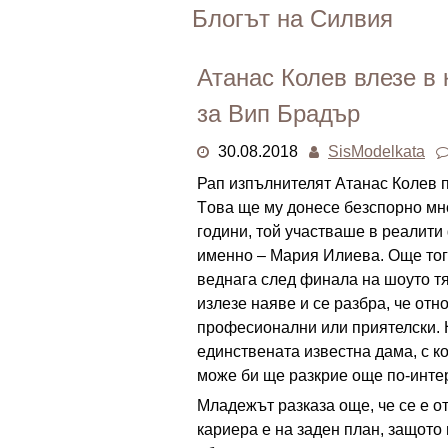
Skip
Блогът на Силвия
to
content
Атанас Колев влезe в
за Вип Брадър
30.08.2018
SisModelkata
Рап изпълнителят Атанас Колев 
Tова ще му донесе безспорно мн
години, той участваше в реалити
именно – Мария Илиева. Още тога
веднага след финала на шоуто тя
излезе наяве и се разбра, че от
професионални или приятелски. Н
единствената известна дама, с к
може би ще разкрие още по-инте
Младежът разказа още, че се е от
кариера е на заден план, защото