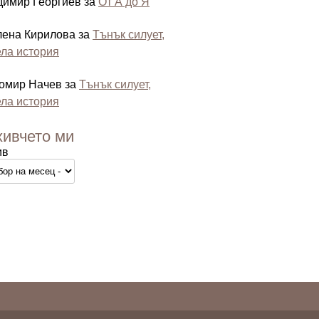
димир Георгиев
за
От А до Я
лена Кирилова
за
Тънък силует,
ла история
омир Начев
за
Тънък силует,
ла история
хивчето ми
ив