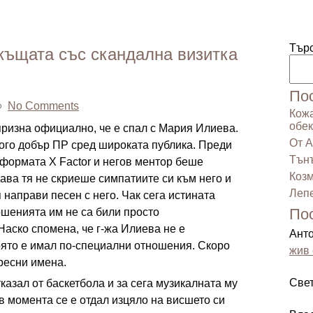
Тър
 къщата със скандална визитка
По
No Comments
Кожа
обек
призна официално, че е спал с Мария Илиева.
От А
ого добър ПР сред широката публика. Преди
Тънъ
 формата X Factor и негов ментор беше
Козм
ва тя не скриеше симпатиите си към него и
Лепе
 направи песен с него. Чак сега истината
По
ношенията им не са били просто
аско спомена, че г-жа Илиева не е
Ант
оято е имал по-специални отношения. Скоро
жив 
ресни имена.
Све
казал от баскетбола и за сега музикалната му
 в момента се е отдал изцяло на висшето си