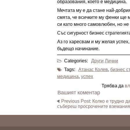
образования, което е медицина.
Мечтата му е да стане най-добрия
смята, че всичките му фенки ще 
си като много самовлюбен, но не
Със сигурност бизнес стратегият
Аз го харесвам и му желая успех,
бъдещо начинание.
Categories:
Други
Лични
Tags:
Атанас Колев
,
бизнес с
медицина
,
успех
Трябва да
вл
Вашият коментар
Навигация
Previous Post: Колко е трудно д
събереш просрочените вземани