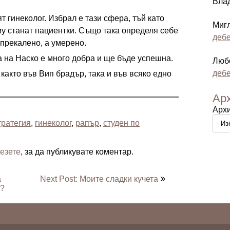
Вла
т гинеколог. Избрал е тази сфера, тъй като
Миг
му станат пациентки. Също така определя себе
дебе
 прекалено, а умерено.
а на Наско е много добра и ще бъде успешна.
Люб
дебе
 както във Вип брадър, така и във всяко едно
Ар
Арх
тратегия
,
гинеколог
,
рапър
,
студен по
езете
, за да публикувате коментар.
а
Next Post: Моите сладки кучета
я?