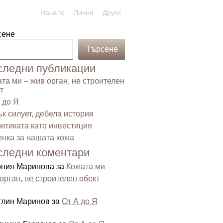
Начало
Лични
Други
сене
Търсене
следни публикации
та ми – жив орган, не строителен
т
 до Я
к силует, дебела история
етиката като инвестиция
нка за нашата кожа
следни коментари
ония Маринова
за
Кожата ми –
орган, не строителен обект
тлин Маринов
за
От А до Я