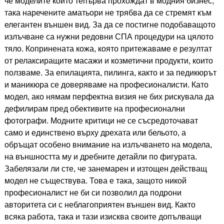
че моделите които тепърва прохождат в модния бизнес,
така наречените аматьори не трябва да се стремят към
елегантен външен вид. За да се постигне подобаващото
излъчване са нужни редовни СПА процедури на цялото
тяло. Копринената кожа, която притежаваме е резултат
от релаксиращите масажи и козметични продукти, които
ползваме. За епилацията, пилинга, както и за педикюрът
и маникюра се доверяваме на професионалисти. Като
модел, ако нямам перфектна визия не бих рискувала да
дефилирам пред обективите на професионални
фотографи. Модните критици не се съсредоточават
само и единствено върху дрехата или бельото, а
обръщат особено внимание на излъчването на модела,
на външността му и дребните детайли по фигурата.
Забелязали ли сте, че занемарен и изтощен действащ
модел не съществува. Това е така, защото никой
професионалист не би си позволил да подрони
авторитета си с неблагоприятен външен вид. Както
всяка работа, така и тази изисква своите допълващи