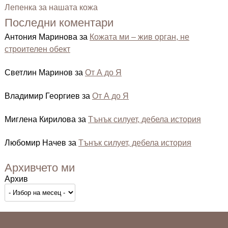
Лепенка за нашата кожа
Последни коментари
Антония Маринова
за
Кожата ми – жив орган, не
строителен обект
Светлин Маринов
за
От А до Я
Владимир Георгиев
за
От А до Я
Миглена Кирилова
за
Тънък силует, дебела история
Любомир Начев
за
Тънък силует, дебела история
Архивчето ми
Архив