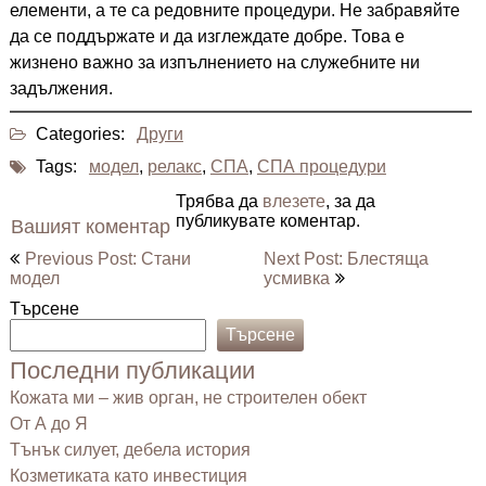
елементи, а те са редовните процедури. Не забравяйте
да се поддържате и да изглеждате добре. Това е
жизнено важно за изпълнението на служебните ни
задължения.
Categories:
Други
Tags:
модел
,
релакс
,
СПА
,
СПА процедури
Трябва да
влезете
, за да
публикувате коментар.
Вашият коментар
Навигация
Previous Post: Стани
Next Post: Блестяща
модел
усмивка
Търсене
Търсене
Последни публикации
Кожата ми – жив орган, не строителен обект
От А до Я
Тънък силует, дебела история
Козметиката като инвестиция