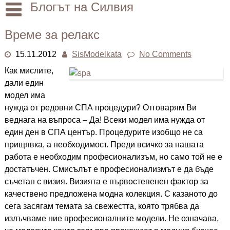
Skip
Блогът на Силвия
to
content
Начало
Време за релакс
Лични
15.11.2012
SisModelkata
No Comments
Други
Как мислите,
дали един
модел има
нужда от редовни СПА процедури? Отговарям Ви
веднага на въпроса – Да! Всеки модел има нужда от
един ден в СПА център. Процедурите изобщо не са
прищявка, а необходимост. Преди всичко за нашата
работа е необходим професионализъм, но само той не е
достатъчен. Смисълът е професионализмът е да бъде
съчетан с визия. Визията е първостепенен фактор за
качествено предложена модна колекция. С казаното до
сега засягам темата за свежестта, която трябва да
излъчваме ние професионалните модели. Не означава,