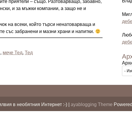
Вла
ите приятели – също. Разтоварващо, забавно,
нски, и за мъжки компании, а защо не и
Миг
дебе
ок на всеки, който търси ненатоварваща и
е със забранени и мазни храни и напитки.
Люб
дебе
я
,
мече Тед
,
Тед
Ар
Арх
лвия в необятния Интернет :-) |
ayablogging Theme
Powered