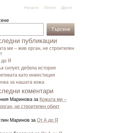
Начало
Лични
Други
сене
Търсене
следни публикации
та ми – жив орган, не строителен
т
 до Я
к силует, дебела история
етиката като инвестиция
нка за нашата кожа
следни коментари
ония Маринова
за
Кожата ми –
орган, не строителен обект
тлин Маринов
за
От А до Я