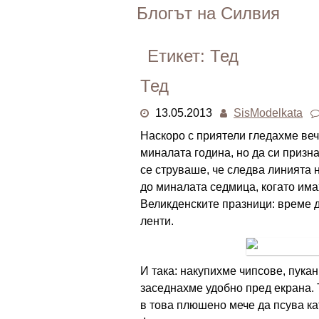
Skip
Блогът на Силвия
to
content
Етикет:
Тед
Тед
13.05.2013
SisModelkata
Наскоро с приятели гледахме веч
миналата година, но да си призна
се струваше, че следва линията н
до миналата седмица, когато има
Великденските празници: време д
ленти.
И така: накупихме чипсове, пукан
заседнахме удобно пред екрана. 
в това плюшено мече да псува ка