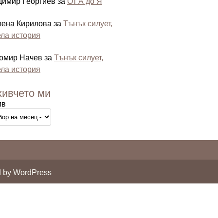
димир Георгиев
за
От А до Я
лена Кирилова
за
Тънък силует,
ла история
омир Начев
за
Тънък силует,
ла история
хивчето ми
ив
 by WordPress