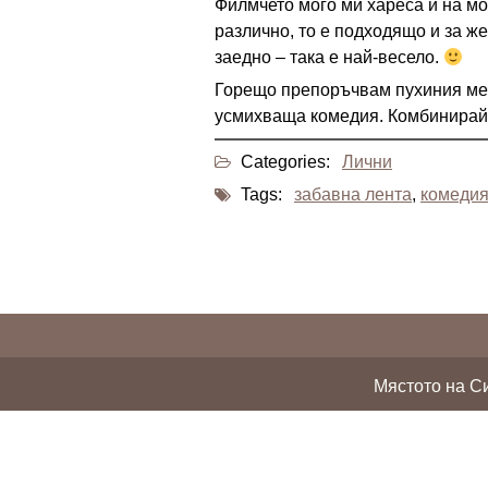
Филмчето мого ми хареса и на мо
различно, то е подходящо и за же
заедно – така е най-весело.
Горещо препоръчвам пухиния меч
усмихваща комедия. Комбинирайт
Categories:
Лични
Tags:
забавна лента
,
комеди
Мястото на Си