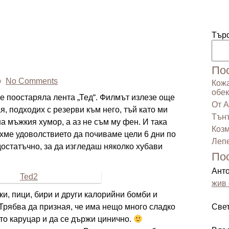
Тър
По
No Comments
Кожа
обек
е поостаряла лента „Тед“. Филмът излезе още
От А
я, подходих с резерви към него, тъй като ми
Тънъ
а мъжкия хумор, а аз не съм му фен. И така
Козм
хме удоволствието да почиваме цели 6 дни по
Лепе
остатъчно, за да изгледаш няколко хубави
По
Ант
жив 
ки, пици, бири и други калорийни бомби и
Трябва да призная, че има нещо много сладко
Све
то каруцар и да се държи цинично.