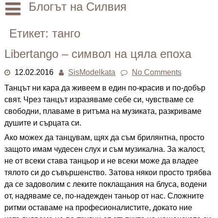
Skip
Блогът на Силвия
to
content
Начало
Етикет:
танго
Лични
Libertango – символ на цяла епоха
Други
12.02.2016
SisModelkata
No Comments
Танцът ни кара да живеем в един по-красив и по-добър
свят. Чрез танцът изразяваме себе си, чувстваме се
свободни, плаваме в ритъма на музиката, разкриваме
душите и сърцата си.
Ако можех да танцувам, щях да съм брилянтна, просто
защото имам чудесен слух и съм музикална. За жалост,
не от всеки става танцьор и не всеки може да владее
тялото си до съвършенство. Затова някои просто трябва
да се задоволим с леките поклащания на блуса, водени
от, надяваме се, по-надежден таньор от нас. Сложните
ритми оставаме на професионалистите, докато ние