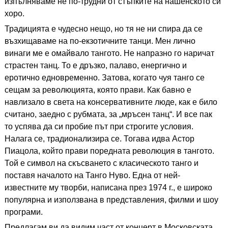
изпълняваме не по-трудни от стъпките на нашенското си
хоро.
Традицията е чудесно нещо, но тя не ни спира да се
възхищаваме на по-екзотичните танци. Мен лично
винаги ме е омайвало тангото. Не напразно го наричат
страстен танц. То е дръзко, палаво, енергично и
еротично едновременно. Затова, когато чуя танго се
сещам за революцията, която прави. Как бавно е
навлизало в света на консервативните люде, как е било
считано, заедно с рубмата, за „мръсен танц“. И все пак
то успява да си пробие път при строгите условия.
Налага се, традионализира се. Тогава идва Астор
Пиацола, който прави поредната революция в тангото.
Той е символ на скъсването с класическото танго и
поставя началото на Танго Нуво. Една от ней-
известните му творби, написана през 1974 г., е широко
популярна и използвана в представления, филми и шоу
програми.
Предлагам ви да видим част от концерт в Московската