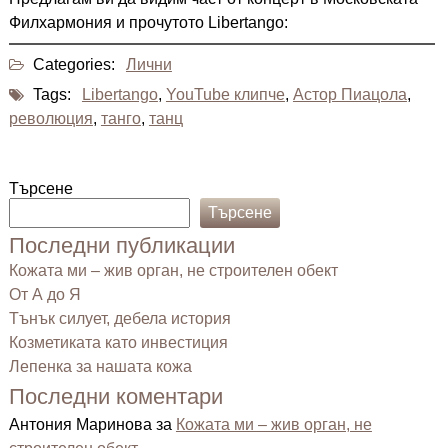
Филхармония и прочутото Libertango:
Categories:
Лични
Tags:
Libertango
,
YouTube клипче
,
Астор Пиацола
,
революция
,
танго
,
танц
Търсене
Търсене
Последни публикации
Кожата ми – жив орган, не строителен обект
От А до Я
Тънък силует, дебела история
Козметиката като инвестиция
Лепенка за нашата кожа
Последни коментари
Антония Маринова
за
Кожата ми – жив орган, не