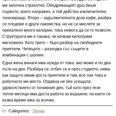
ми започна страхотно. Ободряващият душ беше
първото, което направих, а той действа изключително
тонизиращо. Второ – задължителната доза кафе, разбра
се плодове и други лакомства, но не си мислете за
прекалено много калории, това немога да си го позволя.
Структурата ми е такава, че качвам килограми
мигновено. Като трето – бърз разбор на свободните
приятели. Четвърто – разходка със същите в
комбинация с шопинг.
Една жена винаги има нужда от това, ако може и по два
пъти на ден. Разбира се, отбих се и през студиото, няма
как защото имам доста приятели и там, все пак това е
работното ми място. Отдавна не бях усещала
удоволствието от почивния ден, тъй като през тези
топли месеци има доста работа за вършене, но както се
казва време има за всичко.
Categories:
Лични