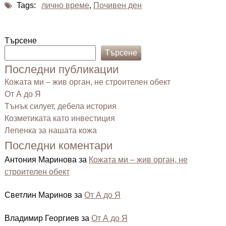
Tags:
лично време
,
Почивен ден
Търсене
Търсене
Последни публикации
Кожата ми – жив орган, не строителен обект
От А до Я
Тънък силует, дебела история
Козметиката като инвестиция
Лепенка за нашата кожа
Последни коментари
Антония Маринова
за
Кожата ми – жив орган, не
строителен обект
Светлин Маринов
за
От А до Я
Владимир Георгиев
за
От А до Я