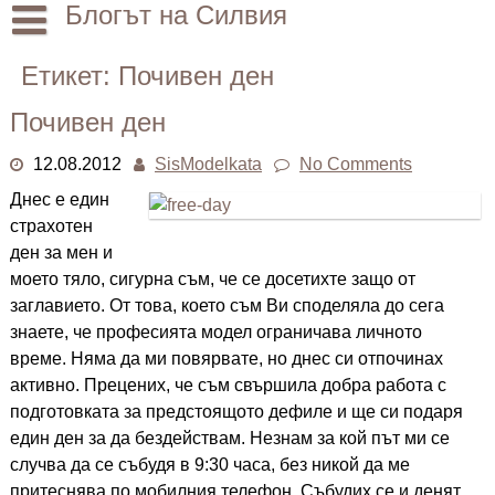
Skip
Блогът на Силвия
to
content
Начало
Етикет:
Почивен ден
Лични
Почивен ден
Други
12.08.2012
SisModelkata
No Comments
Днес е един
страхотен
ден за мен и
моето тяло, сигурна съм, че се досетихте защо от
заглавието. От това, което съм Ви споделяла до сега
знаете, че професията модел ограничава личното
време. Няма да ми повярвате, но днес си отпочинах
активно. Прецених, че съм свършила добра работа с
подготовката за предстоящото дефиле и ще си подаря
един ден за да бездействам. Незнам за кой път ми се
случва да се събудя в 9:30 часа, без никой да ме
притеснява по мобилния телефон. Събудих се и денят