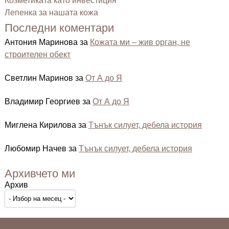
Козметиката като инвестиция
Лепенка за нашата кожа
Последни коментари
Антония Маринова
за
Кожата ми – жив орган, не
строителен обект
Светлин Маринов
за
От А до Я
Владимир Георгиев
за
От А до Я
Миглена Кирилова
за
Тънък силует, дебела история
Любомир Начев
за
Тънък силует, дебела история
Архивчето ми
Архив