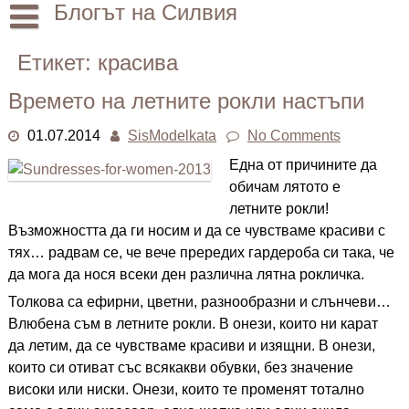
Skip
Блогът на Силвия
to
content
Начало
Етикет:
красива
Лични
Времето на летните рокли настъпи
Други
01.07.2014
SisModelkata
No Comments
Една от причините да
обичам лятото е
летните рокли!
Възможността да ги носим и да се чувстваме красиви с
тях… радвам се, че вече прередих гардероба си така, че
да мога да нося всеки ден различна лятна рокличка.
Толкова са ефирни, цветни, разнообразни и слънчеви…
Влюбена съм в летните рокли. В онези, които ни карат
да летим, да се чувстваме красиви и изящни. В онези,
които си отиват със всякакви обувки, без значение
високи или ниски. Онези, които те променят тотално