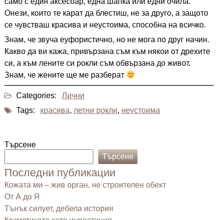
само с един аксесоар, една шапка или едни очила.
Онези, които те карат да блестиш, не за друго, а защото
се чувстваш красива и неустоима, способна на всичко.
Знам, че звуча еуфористично, но не мога по друг начин.
Какво да ви кажа, привързана съм към някои от дрехите
си, а към лените си рокли съм обвързана до живот.
Знам, че жените ще ме разберат
Categories:
Лични
Tags:
красива
,
летни рокли
,
неустоима
Търсене
Търсене
Последни публикации
Кожата ми – жив орган, не строителен обект
От А до Я
Тънък силует, дебела история