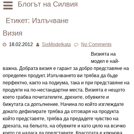
Skip
Блогът на Силвия
to
content
Начало
Етикет:
Излъчване
Лични
Визия
Други
18.02.2012
SisModelkata
No Comments
Визията на
модел е най-
важна. Добрата визия е гарант за добро представяне на
определен продукт. Излъчването ви трябва да бъде
перфектно, както на подиума, така и при представяне на
продукти на по-нестандартни места. Визията е нещото
което грабва почитателите, дрехите, обувките и
бижутата са допълнение. Начина по който изглеждате
докато дефилирате трябва да отговаря на продукта
който представяте, трябва да предадете чувство на
дрехата, на бельото, на обувките и като цяло на всичко
което се налага да представите. Красотата е ключова,