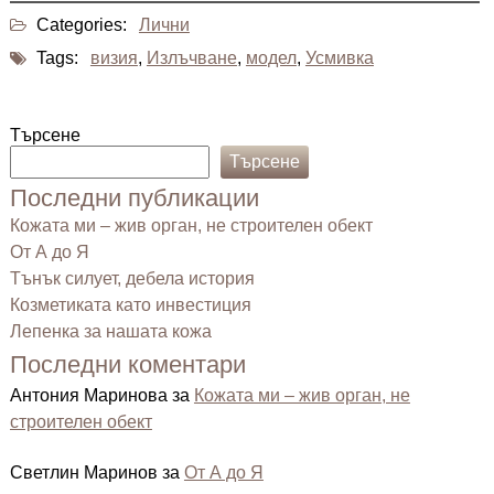
Categories:
Лични
Tags:
визия
,
Излъчване
,
модел
,
Усмивка
Търсене
Търсене
Последни публикации
Кожата ми – жив орган, не строителен обект
От А до Я
Тънък силует, дебела история
Козметиката като инвестиция
Лепенка за нашата кожа
Последни коментари
Антония Маринова
за
Кожата ми – жив орган, не
строителен обект
Светлин Маринов
за
От А до Я