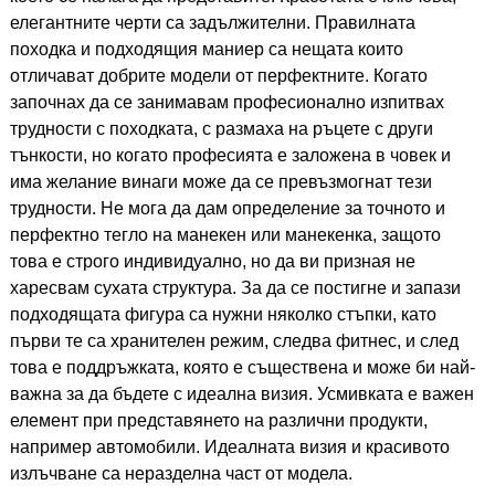
елегантните черти са задължителни. Правилната
походка и подходящия маниер са нещата които
отличават добрите модели от перфектните. Когато
започнах да се занимавам професионално изпитвах
трудности с походката, с размаха на ръцете с други
тънкости, но когато професията е заложена в човек и
има желание винаги може да се превъзмогнат тези
трудности. Не мога да дам определение за точното и
перфектно тегло на манекен или манекенка, защото
това е строго индивидуално, но да ви призная не
харесвам сухата структура. За да се постигне и запази
подходящата фигура са нужни няколко стъпки, като
първи те са хранителен режим, следва фитнес, и след
това е поддръжката, която е съществена и може би най-
важна за да бъдете с идеална визия. Усмивката е важен
елемент при представянето на различни продукти,
например автомобили. Идеалната визия и красивото
излъчване са неразделна част от модела.