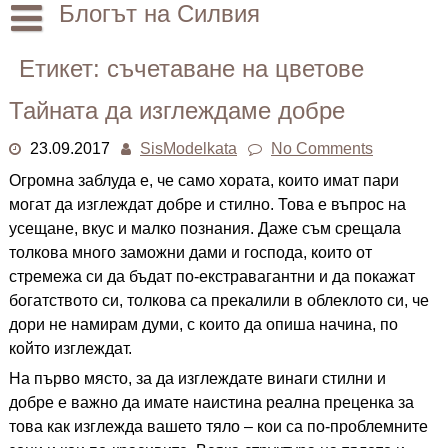
Skip
Блогът на Силвия
to
content
Начало
Етикет:
съчетаване на цветове
Лични
Тайната да изглеждаме добре
Други
23.09.2017
SisModelkata
No Comments
Огромна заблуда е, че само хората, които имат пари
могат да изглеждат добре и стилно. Това е въпрос на
усещане, вкус и малко познания. Даже съм срещала
толкова много заможни дами и господа, които от
стремежа си да бъдат по-екстравагантни и да покажат
богатството си, толкова са прекалили в облеклото си, че
дори не намирам думи, с които да опиша начина, по
който изглеждат.
На първо място, за да изглеждате винаги стилни и
добре е важно да имате наистина реална преценка за
това как изглежда вашето тяло – кои са по-проблемните