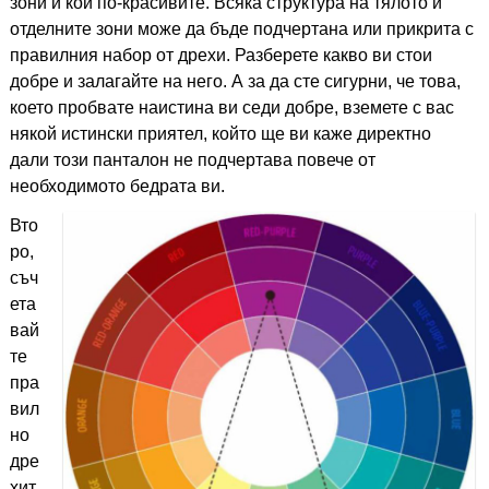
зони и кои по-красивите. Всяка структура на тялото и
отделните зони може да бъде подчертана или прикрита с
правилния набор от дрехи. Разберете какво ви стои
добре и залагайте на него. А за да сте сигурни, че това,
което пробвате наистина ви седи добре, вземете с вас
някой истински приятел, който ще ви каже директно
дали този панталон не подчертава повече от
необходимото бедрата ви.
Вто
ро,
съч
ета
вай
те
пра
вил
но
дре
хит