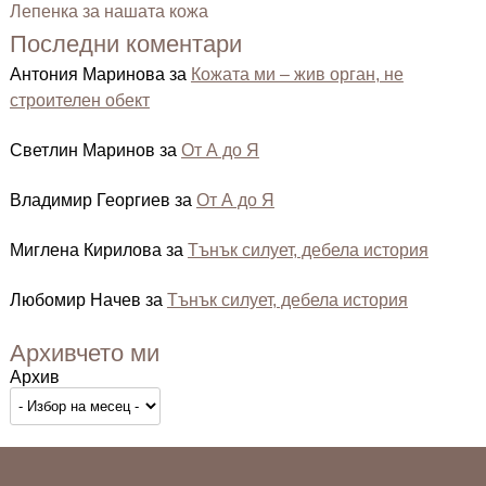
Лепенка за нашата кожа
Последни коментари
Антония Маринова
за
Кожата ми – жив орган, не
строителен обект
Светлин Маринов
за
От А до Я
Владимир Георгиев
за
От А до Я
Миглена Кирилова
за
Тънък силует, дебела история
Любомир Начев
за
Тънък силует, дебела история
Архивчето ми
Архив