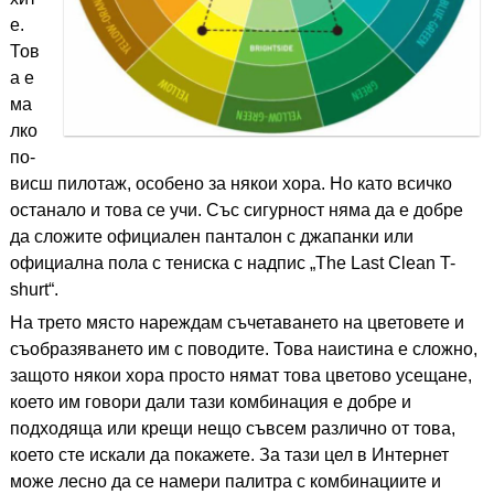
е.
Тов
а е
ма
лко
по-
висш пилотаж, особено за някои хора. Но като всичко
останало и това се учи. Със сигурност няма да е добре
да сложите официален панталон с джапанки или
официална пола с тениска с надпис „The Last Clean T-
shurt“.
На трето място нареждам съчетаването на цветовете и
съобразяването им с поводите. Това наистина е сложно,
защото някои хора просто нямат това цветово усещане,
което им говори дали тази комбинация е добре и
подходяща или крещи нещо съвсем различно от това,
което сте искали да покажете. За тази цел в Интернет
може лесно да се намери палитра с комбинациите и