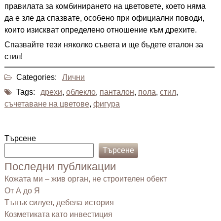
правилата за комбинирането на цветовете, което няма
да е зле да спазвате, особено при официални поводи,
които изискват определено отношение към дрехите.
Спазвайте тези няколко съвета и ще бъдете еталон за
стил!
Categories:
Лични
Tags:
дрехи
,
облекло
,
панталон
,
пола
,
стил
,
съчетаване на цветове
,
фигура
Търсене
Търсене
Последни публикации
Кожата ми – жив орган, не строителен обект
От А до Я
Тънък силует, дебела история
Козметиката като инвестиция