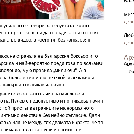
Вла
Миг
дебе
 усилено се говори за целувката, която
портерка. Тя реши да го съди, а той от своя
Люб
анство видео, в което тя, без капка свян,
дебе
.
Ар
аха на страната на българския боксьор и го
 търсила и най-вероятно преди това по всякакви
Арх
ведение, му е правила „мили очи“. А в
 на българския мачо не е кой знае какво и
е накърнил по някакъв начин.
раните хора, като начин на мислене и
о на Пулев е недопустимо и по никакъв начин
о той пристъпва границите на нормалното
 интимно действие без нейно съгласие. Дали
авка или не между тях двамата и факта, че тя
е снимала гола със суши и прочие, не