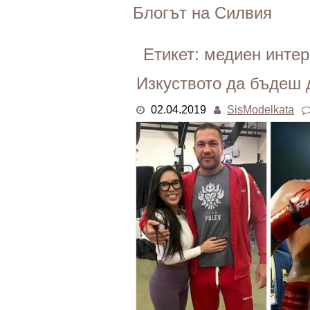
Skip
Блогът на Силвия
to
content
Етикет:
медиен интер
Изкуството да бъдеш
02.04.2019
SisModelkata