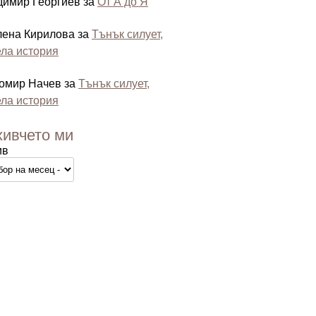
димир Георгиев
за
От А до Я
лена Кирилова
за
Тънък силует,
ла история
омир Начев
за
Тънък силует,
ла история
хивчето ми
ив