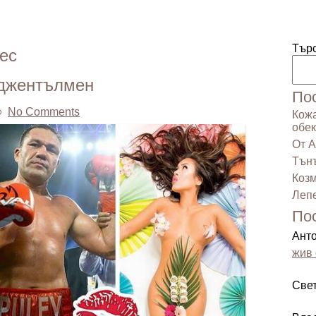
Тър
ес
 джентълмен
По
No Comments
Кожа
обек
От А
Тънъ
Козм
Лепе
По
Ант
жив 
Све