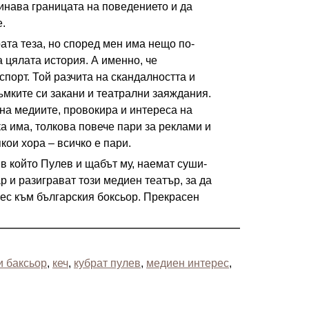
инава границата на поведението и да
е.
рата теза, но според мен има нещо по-
а цялата история. А именно, че
порт. Той разчита на скандалността и
ръмките си закани и театрални заяждания.
на медиите, провокира и интереса на
ка има, толкова повече пари за реклами и
кои хора – всичко е пари.
 в който Пулев и щабът му, наемат суши-
р и разиграват този медиен театър, за да
ес към българския боксьор. Прекрасен
и баксьор
,
кеч
,
кубрат пулев
,
медиен интерес
,