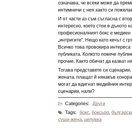
означава, че всеки може да прем
интимничи с нея както си пожела
И от части аз съм съгласна с вто
интересно, което стои в дъното н
професионалният бокс е медиен с
„интригите“. Нещо като кечът с г
Всичко това провокира интереса 
публиката. Колкото повече публи
прочие. Както обичат да казват ня
Тогава представете си сценарии,
жената, плащат й някакъв хонора
могат да вдигнат медийния интер
сценарии, нали?
Categories:
Други
Tags:
бокс
,
боксьор
,
българск
суши-жена
,
целувка