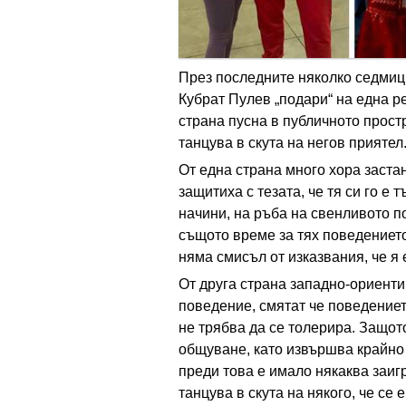
През последните няколко седмици
Кубрат Пулев „подари“ на една ре
страна пусна в публичното простр
танцува в скута на негов приятел
От една страна много хора застан
защитиха с тезата, че тя си го е
начини, на ръба на свенливото по
същото време за тях поведението
няма смисъл от изказвания, че я 
От друга страна западно-ориенти
поведение, смятат че поведениет
не трябва да се толерира. Защот
общуване, като извършва крайно
преди това е имало някаква заигр
танцува в скута на някого, че се 