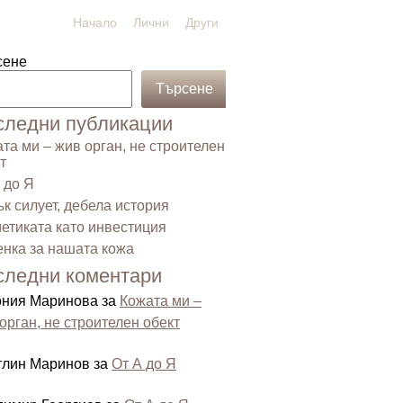
Начало
Лични
Други
сене
Търсене
следни публикации
та ми – жив орган, не строителен
т
 до Я
к силует, дебела история
етиката като инвестиция
нка за нашата кожа
следни коментари
ония Маринова
за
Кожата ми –
орган, не строителен обект
тлин Маринов
за
От А до Я