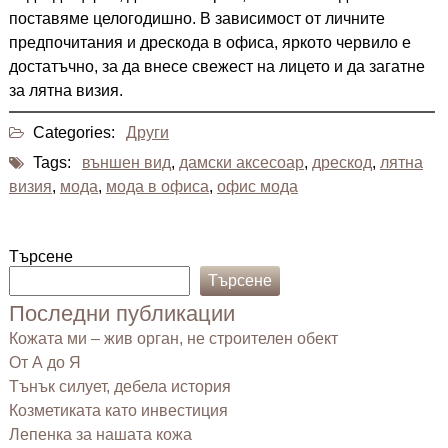
поставяме целогодишно. В зависимост от личните
предпочитания и дрескода в офиса, яркото червило е
достатъчно, за да внесе свежест на лицето и да загатне
за лятна визия.
Categories:
Други
Tags:
външен вид
,
дамски аксесоар
,
дрескод
,
лятна
визия
,
мода
,
мода в офиса
,
офис мода
Търсене
Търсене
Последни публикации
Кожата ми – жив орган, не строителен обект
От А до Я
Тънък силует, дебела история
Козметиката като инвестиция
Лепенка за нашата кожа