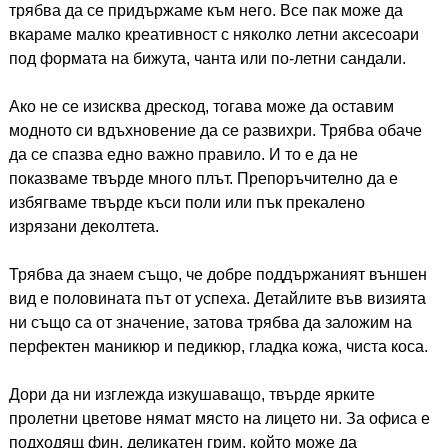
трябва да се придържаме към него. Все пак може да
вкараме малко креативност с няколко летни аксесоари
под формата на бижута, чанта или по-летни сандали.
Ако не се изисква дрескод, тогава може да оставим
модното си вдъхновение да се развихри. Трябва обаче
да се спазва едно важно правило. И то е да не
показваме твърде много плът. Препоръчително да е
избягваме твърде къси поли или пък прекалено
изрязани деколтета.
Трябва да знаем също, че добре поддържаният външен
вид е половината път от успеха. Детайлите във визията
ни също са от значение, затова трябва да заложим на
перфектен маникюр и педикюр, гладка кожа, чиста коса.
Дори да ни изглежда изкушаващо, твърде ярките
пролетни цветове нямат място на лицето ни. За офиса е
подходящ фин, деликатен грим, който може да