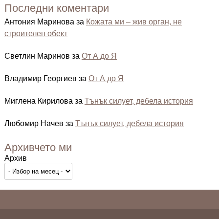
Последни коментари
Антония Маринова
за
Кожата ми – жив орган, не
строителен обект
Светлин Маринов
за
От А до Я
Владимир Георгиев
за
От А до Я
Миглена Кирилова
за
Тънък силует, дебела история
Любомир Начев
за
Тънък силует, дебела история
Архивчето ми
Архив