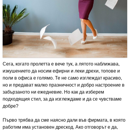
Сега, когато пролетта е вече тук, а лятото наближава,
изкушението да носим ефирни и леки дрехи, топове и
поли в офиса е голямо. Те не само изглеждат красиво,
но и предават малко празничност и добро настроение в
забързаното ни ежедневие. Но как да изберем
подходящия стил, за да изглеждаме и да се чувстваме
добре?
Първо трябва да сме наясно дали във фирмата, в която
работим има установен дрескод. Ако отговорът е да,