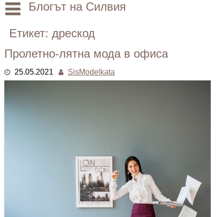
Skip
Блогът на Силвия
to
content
Начало
Етикет:
дрескод
Лични
Пролетно-лятна мода в офиса
Други
25.05.2021
SisModelkata