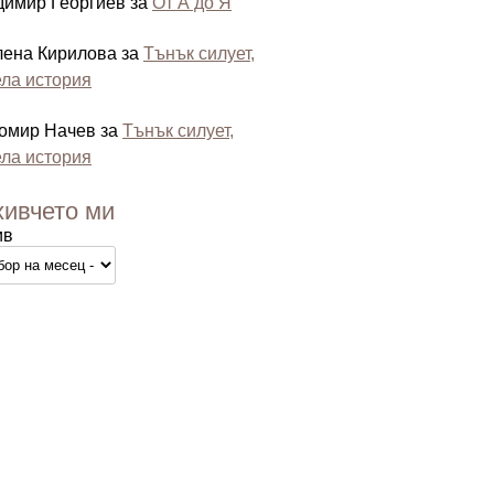
димир Георгиев
за
От А до Я
лена Кирилова
за
Тънък силует,
ла история
омир Начев
за
Тънък силует,
ла история
хивчето ми
ив