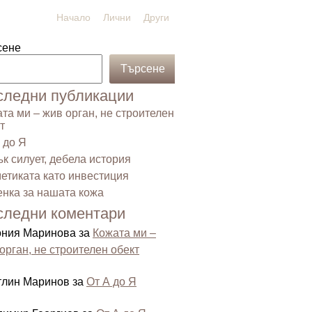
Начало
Лични
Други
сене
Търсене
следни публикации
та ми – жив орган, не строителен
т
 до Я
к силует, дебела история
етиката като инвестиция
нка за нашата кожа
следни коментари
ония Маринова
за
Кожата ми –
орган, не строителен обект
тлин Маринов
за
От А до Я