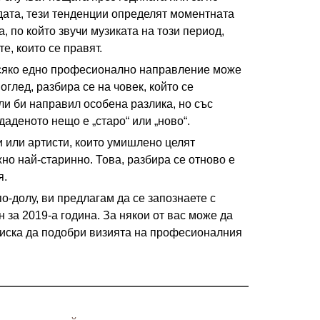
дата, тези тенденции определят моментната
, по който звучи музиката на този период,
е, които се правят.
всяко едно професионално направление може
оглед, разбира се на човек, който се
ли би направил особена разлика, но със
 даденото нещо е „старо“ или „ново“.
и или артисти, които умишлено целят
но най-старинно. Това, разбира се отново е
я.
о-долу, ви предлагам да се запознаете с
 за 2019-а година. За някои от вас може да
 иска да подобри визията на професионалния