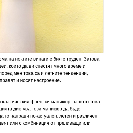
ма на ноктите винаги е бил е труден. Затова
деи, които да ви спестят много време и
поред мен това са и летните тенденции,
 правят и носят настроение.
за класическия френски маникюр, защото това
цията диктува този маникюр да бъде
да го направи по-актуален, летен и различен.
цвят или с комбинация от преливащи или