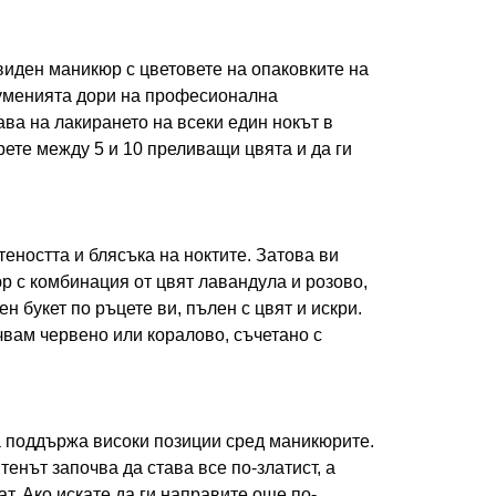
виден маникюр с цветовете на опаковките на
т уменията дори на професионална
ава на лакирането на всеки един нокът в
рете между 5 и 10 преливащи цвята и да ги
еността и блясъка на ноктите. Затова ви
р с комбинация от цвят лавандула и розово,
н букет по ръцете ви, пълен с цвят и искри.
вам червено или коралово, съчетано с
 поддържа високи позиции сред маникюрите.
тенът започва да става все по-златист, а
ат. Ако искате да ги направите още по-