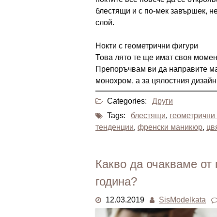
блестящи и с по-мек завършек, не
слой.
Нокти с геометрични фигури
Това лято те ще имат своя момен
Препоръчвам ви да направите ма
монохром, а за цялостния дизайн 
Categories:
Други
Tags:
блестящи
,
геометрични
тенденции
,
френски маникюр
,
цв
Какво да очакваме от
година?
12.03.2019
SisModelkata