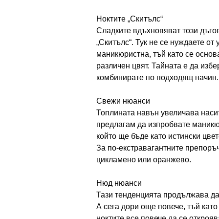
Ноктите „Скитълс“
Сладките вдъхновяват този дъго
„Скитълс“. Тук не се нуждаете о
маникюристна, тъй като се основ
различен цвят. Тайната е да избе
комбинирате по подходящ начин.
Свежи нюанси
Топлината навън увеличава насит
предлагам да изпробвате маникю
който ще бъде като истински цвете
За по-екстравагантните препоръч
цикламено или оранжево.
Нюд нюанси
Тази тенденцията продължава да
А сега дори още повече, тъй като 
ноктите все повече да се открояв