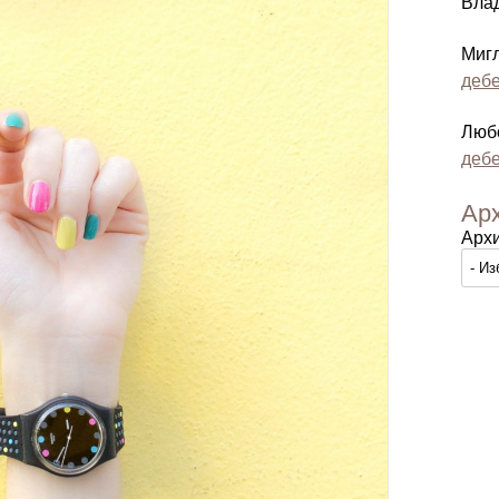
Вла
Миг
дебе
Люб
дебе
Ар
Арх