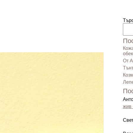
Тър
По
Кожа
обек
От А
Тънъ
Козм
Лепе
По
Ант
жив 
Све