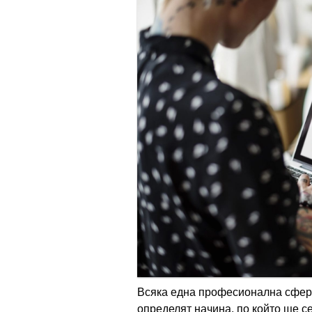
Всяка една професионална сфера
определят начина, по който ще се