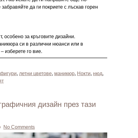
 забравяйте да ги покриете с лъскав горен
т, особено за кръговите дизайни.
никюра си в различни нюанси или в
– изберете го вие.
 фигури
,
летни цветове
,
маникюр
,
Нокти
,
нюд
,
ят
 графичния дизайн през тази
No Comments