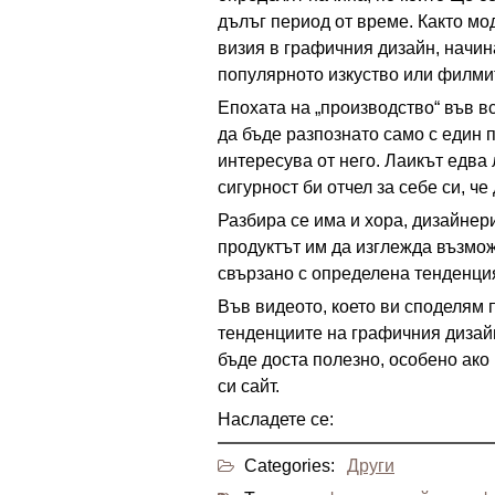
дълъг период от време. Както мо
визия в графичния дизайн, начина
популярното изкуство или филмит
Епохата на „производство“ във 
да бъде разпознато само с един п
интересува от него. Лаикът едва 
сигурност би отчел за себе си, че
Разбира се има и хора, дизайнер
продуктът им да изглежда възмож
свързано с определена тенденци
Във видеото, което ви споделям п
тенденциите на графичния дизайн
бъде доста полезно, особено ако
си сайт.
Насладете се:
Categories:
Други