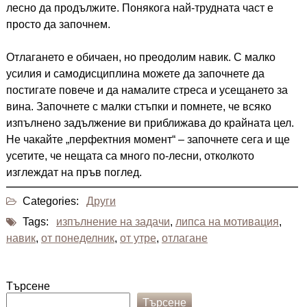
лесно да продължите. Понякога най-трудната част е
просто да започнем.
Отлагането е обичаен, но преодолим навик. С малко
усилия и самодисциплина можете да започнете да
постигате повече и да намалите стреса и усещането за
вина. Започнете с малки стъпки и помнете, че всяко
изпълнено задължение ви приближава до крайната цел.
Не чакайте „перфектния момент“ – започнете сега и ще
усетите, че нещата са много по-лесни, отколкото
изглеждат на пръв поглед.
Categories:
Други
Tags:
изпълнение на задачи
,
липса на мотивация
,
навик
,
от понеделник
,
от утре
,
отлагане
Търсене
Търсене