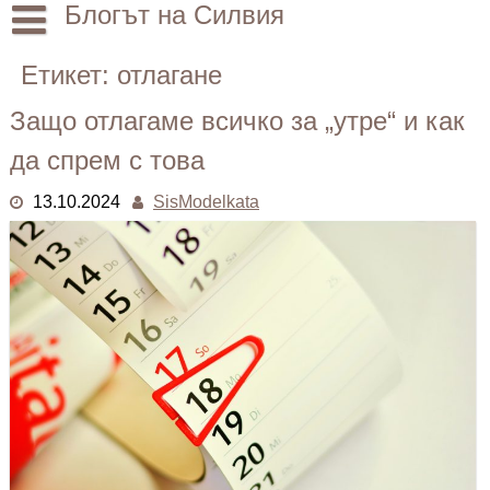
Skip
Блогът на Силвия
to
content
Начало
Етикет:
отлагане
Лични
Защо отлагаме всичко за „утре“ и как
Други
да спрем с това
13.10.2024
SisModelkata