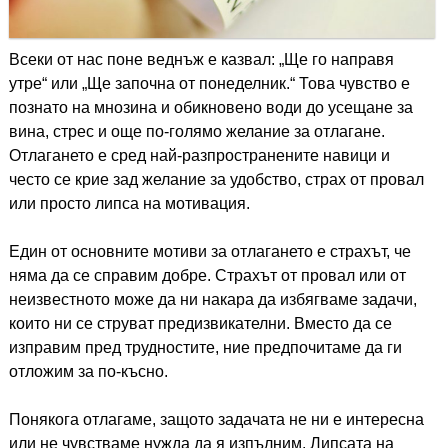
Всеки от нас поне веднъж е казвал: „Ще го направя
утре“ или „Ще започна от понеделник.“ Това чувство е
познато на мнозина и обикновено води до усещане за
вина, стрес и още по-голямо желание за отлагане.
Отлагането е сред най-разпространените навици и
често се крие зад желание за удобство, страх от провал
или просто липса на мотивация.
Един от основните мотиви за отлагането е страхът, че
няма да се справим добре. Страхът от провал или от
неизвестното може да ни накара да избягваме задачи,
които ни се струват предизвикателни. Вместо да се
изправим пред трудностите, ние предпочитаме да ги
отложим за по-късно.
Понякога отлагаме, защото задачата не ни е интересна
или не чувстваме нужда да я изпълним. Липсата на