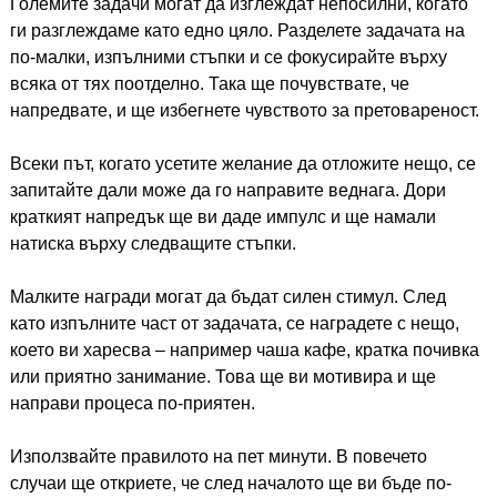
Големите задачи могат да изглеждат непосилни, когато
ги разглеждаме като едно цяло. Разделете задачата на
по-малки, изпълними стъпки и се фокусирайте върху
всяка от тях поотделно. Така ще почувствате, че
напредвате, и ще избегнете чувството за претовареност.
Всеки път, когато усетите желание да отложите нещо, се
запитайте дали може да го направите веднага. Дори
краткият напредък ще ви даде импулс и ще намали
натиска върху следващите стъпки.
Малките награди могат да бъдат силен стимул. След
като изпълните част от задачата, се наградете с нещо,
което ви харесва – например чаша кафе, кратка почивка
или приятно занимание. Това ще ви мотивира и ще
направи процеса по-приятен.
Използвайте правилото на пет минути. В повечето
случаи ще откриете, че след началото ще ви бъде по-