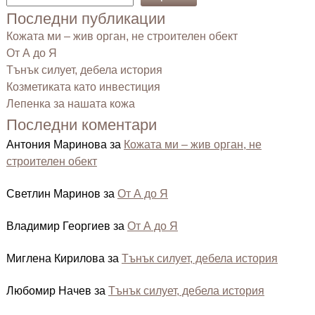
Последни публикации
Кожата ми – жив орган, не строителен обект
От А до Я
Тънък силует, дебела история
Козметиката като инвестиция
Лепенка за нашата кожа
Последни коментари
Антония Маринова
за
Кожата ми – жив орган, не
строителен обект
Светлин Маринов
за
От А до Я
Владимир Георгиев
за
От А до Я
Миглена Кирилова
за
Тънък силует, дебела история
Любомир Начев
за
Тънък силует, дебела история