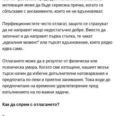
мотивация може да бъде сериозна пречка, когато се
сблъскаме с ангажименти, които не ни вдъхновяват.
Перфекционистите често отлагат, защото се страхуват
да не направят нещо недостатъчно добре. Вместо да
започнат и да направят първа стъпка, те чакат
„идеалния момент“ или търсят вдъхновение, което рядко
идва само.
Отлагането може да е резултат от физическа или
психическа умора. Когато сме изтощени, нашият мозък
търси начин да избегне допълнителни натоварвания и
предпочита по-леки и приятни занимания. Това води до
предпочитане на временно удовлетворение пред
изпълнението на по-важни задачи.
Как да спрем с отлагането?