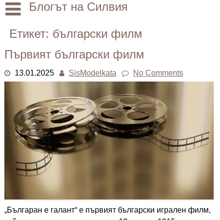
Skip
Блогът на Силвия
to
content
Начало
Етикет:
български филм
Лични
Първият български филм
Други
13.01.2025
SisModelkata
No Comments
„Българан е галант“ е първият български игрален филм,