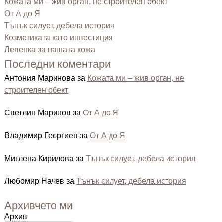
Кожата ми – жив орган, не строителен обект
От А до Я
Тънък силует, дебела история
Козметиката като инвестиция
Лепенка за нашата кожа
Последни коментари
Антония Маринова
за
Кожата ми – жив орган, не
строителен обект
Светлин Маринов
за
От А до Я
Владимир Георгиев
за
От А до Я
Миглена Кирилова
за
Тънък силует, дебела история
Любомир Начев
за
Тънък силует, дебела история
Архивчето ми
Архив