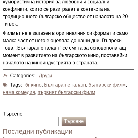
хумористична история за любовни и социални
конфликти, които се разиграват в контекста на
традиционното българско общество от началото на 20-
ти век.
Филмът не е запазен в оригиналния си формат и само
малка част от него е оцеляла до наши дни. Въпреки
това, „Българан е галант“ се смята за основополагащ
момент в развитието на българското кино, поставяйки
началото на киноиндустрията в страната.
Categories:
Други
Tags:
бг кино
,
Българан е галант
,
български филм
,
няма комедия
,
първият български филм
Търсене
Търсене
Последни публикации