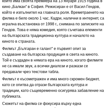
който има своята премиера на 13 януари 1915 година в
кино „Балкан“ в София. Режисиран е от Васил Гендов,
който е изпълнител на главната роля. Времетраенето на
филма е било около 1 час. Кадри, налични в интернет, са
игрална възстановка от 1998 г., снимана по записките на
Гендов. Това е няма комедия, която съчетава елементи
на българската традиционна култура и началото на
киното в страната.
Филмът „Българан е галант“ е първият опит за
създаване на българска продукция в света на киното.
Той е създаден в нямата ера на киното, когато филмите
не са имали звук, а всички диалози и разкази се
предавали чрез текстови табла.
Филмът е късометражен и има много скромен бюджет,
като се опитва да отрази българската култура и
традиции, като същевременно осигурява забавление на
публиката.
Сюжетът на филма се фокусира върху една