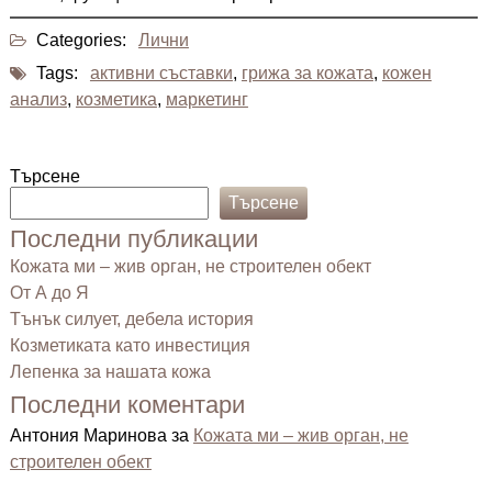
Categories:
Лични
Tags:
активни съставки
,
грижа за кожата
,
кожен
анализ
,
козметика
,
маркетинг
Търсене
Търсене
Последни публикации
Кожата ми – жив орган, не строителен обект
От А до Я
Тънък силует, дебела история
Козметиката като инвестиция
Лепенка за нашата кожа
Последни коментари
Антония Маринова
за
Кожата ми – жив орган, не
строителен обект