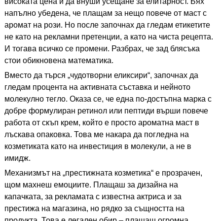
високата цена и да внуши усещане за елитарност. Бях
напълно убедена, че плащам за нещо повече от маст с
аромат на рози. Но после започнах да гледам етикетите
не като на рекламни претенции, а като на чиста рецепта.
И тогава всичко се промени. Разбрах, че зад блясъка
стои обикновена математика.
Вместо да търся „чудотворни еликсири“, започнах да
гледам процента на активната съставка и нейното
молекулно тегло. Оказа се, че една по-достъпна марка с
добре формулиран ретинол или пептиди върши повече
работа от скъп крем, който е просто ароматна маст в
лъскава опаковка. Това ме накара да погледна на
козметиката като на инвестиция в молекули, а не в
имидж.
Механизмът на „престижната козметика“ е прозрачен,
щом махнеш емоциите. Плащаш за дизайна на
капачката, за рекламата с известна актриса и за
престижа на магазина, но рядко за същността на
продукта. Това е легален обир – плащаш огромна