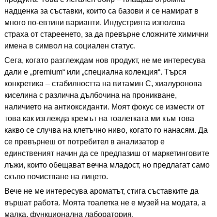
надценка за съставки, които са базови и се намират в
много по-евтини варианти. Индустрията използва
страха от стареенето, за да превърне сложните химични
имена в символ на социален статус.
Сега, когато разглеждам нов продукт, не ме интересува
дали е „premium“ или „специална колекция“. Търся
конкретика – стабилността на витамин С, хиалуронова
киселина с различна дълбочина на проникване,
наличието на антиоксиданти. Моят фокус се измести от
това как изглежда кремът на тоалетката ми към това
какво се случва на клетъчно ниво, когато го нанасям. Да
се превърнеш от потребител в анализатор е
единственият начин да се предпазиш от маркетинговите
лъжи, които обещават вечна младост, но предлагат само
скъпо почистване на лицето.
Вече не ме интересува ароматът, стига съставките да
вършат работа. Моята тоалетка не е музей на модата, а
малка, функционална лаборатория.