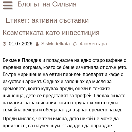
Skip
Блогът на Силвия
to
content
Начало
Етикет:
активни съставки
Лични
Козметиката като инвестиция
Други
01.07.2026
SisModelkata
4 коментара
Бяхме в Пловдив и попаднахме на едно старо кафене с
дървена дограма, която се беше изметнала от слънцето.
Вътре миришеше на евтин перилен препарат и кафе с
изкуствен аромат. Седнах и започнах да мисля за
кремовете, които купувах преди, онези в тежките
шишенца, дето се представят за трофей. Гледах ги като
на магия, на заклинания, които струват колкото една
семейна вечеря и обещават да върнат времето назад.
Преди мислех, че тези имена, дето никой не може да
произнесе, са научен шум, създаден да оправдае