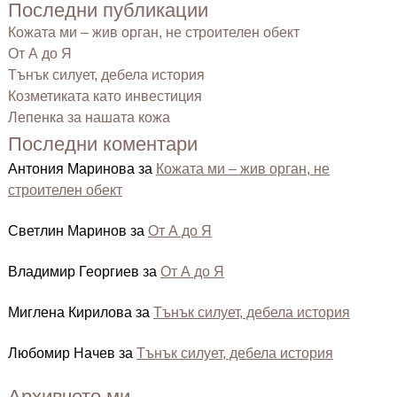
Последни публикации
Кожата ми – жив орган, не строителен обект
От А до Я
Тънък силует, дебела история
Козметиката като инвестиция
Лепенка за нашата кожа
Последни коментари
Антония Маринова
за
Кожата ми – жив орган, не
строителен обект
Светлин Маринов
за
От А до Я
Владимир Георгиев
за
От А до Я
Миглена Кирилова
за
Тънък силует, дебела история
Любомир Начев
за
Тънък силует, дебела история
Архивчето ми