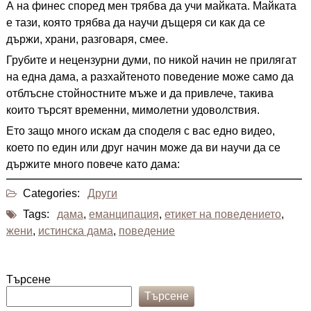
А на финес според мен трябва да учи майката. Майката
е тази, която трябва да научи дъщеря си как да се
държи, храни, разговаря, смее.
Грубите и нецензурни думи, по никой начин не прилягат
на една дама, а разхайтеното поведение може само да
отблъсне стойностните мъже и да привлече, такива
които търсят временни, мимолетни удоволствия.
Ето защо много искам да споделя с вас едно видео,
което по един или друг начин може да ви научи да се
държите много повече като дама:
Categories:
Други
Tags:
дама
,
еманципация
,
етикет на поведението
,
жени
,
истинска дама
,
поведение
Търсене
Търсене