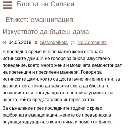
Skip
Блогът на Силвия
to
content
Начало
Етикет:
еманципация
Лични
Изкуството да бъдеш дама
Други
04.05.2019
SisModelkata
No Comments
В последно време все по-малко жени останаха
истинските дами. И не говоря за онова изкуствено
поведение, което много жени и момичета демонстрират
на претенция и пресилени маниери. Говоря за
истинските дами, които са достатъчно интелигентни, за
да знаят кога точно да замълчат, кога да блеснат с
познанията си, кога да пратят свенлива усмивка, на
човека, който представлява интерес за тях.
За съжаление през последните години с криво
разбраната еманципация, жените се превърнаха в
псуващи каруцарки, в които няма и помен от финес.