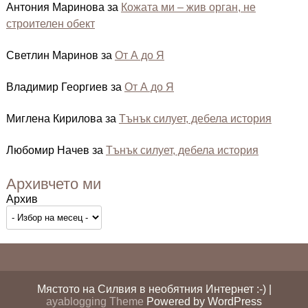
Антония Маринова
за
Кожата ми – жив орган, не
строителен обект
Светлин Маринов
за
От А до Я
Владимир Георгиев
за
От А до Я
Миглена Кирилова
за
Тънък силует, дебела история
Любомир Начев
за
Тънък силует, дебела история
Архивчето ми
Архив
Мястото на Силвия в необятния Интернет :-) |
ayablogging Theme
Powered by WordPress