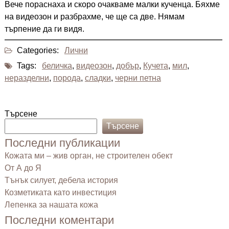
Вече пораснаха и скоро очакваме малки кученца. Бяхме
на видеозон и разбрахме, че ще са две. Нямам
търпение да ги видя.
Categories:
Лични
Tags:
беличка
,
видеозон
,
добър
,
Кучета
,
мил
,
неразделни
,
порода
,
сладки
,
черни петна
Търсене
Търсене
Последни публикации
Кожата ми – жив орган, не строителен обект
От А до Я
Тънък силует, дебела история
Козметиката като инвестиция
Лепенка за нашата кожа
Последни коментари