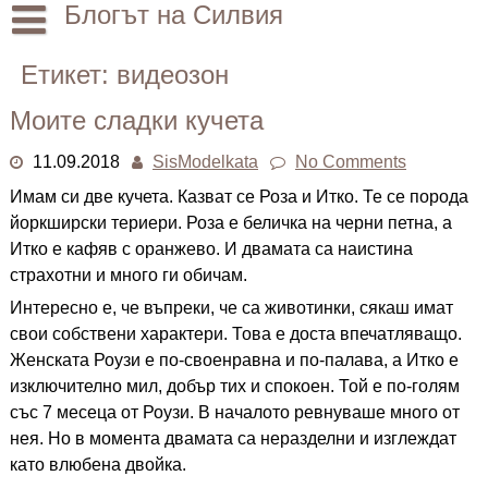
Skip
Блогът на Силвия
to
content
Начало
Етикет:
видеозон
Лични
Моите сладки кучета
Други
11.09.2018
SisModelkata
No Comments
Имам си две кучета. Казват се Роза и Итко. Те се порода
йоркширски териери. Роза е беличка на черни петна, а
Итко е кафяв с оранжево. И двамата са наистина
страхотни и много ги обичам.
Интересно е, че въпреки, че са животинки, сякаш имат
свои собствени характери. Това е доста впечатляващо.
Женската Роузи е по-своенравна и по-палава, а Итко е
изключително мил, добър тих и спокоен. Той е по-голям
със 7 месеца от Роузи. В началото ревнуваше много от
нея. Но в момента двамата са неразделни и изглеждат
като влюбена двойка.