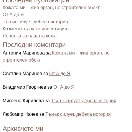
Последни публикации
Кожата ми – жив орган, не строителен обект
От А до Я
Тънък силует, дебела история
Козметиката като инвестиция
Лепенка за нашата кожа
Последни коментари
Антония Маринова
за
Кожата ми – жив орган, не
строителен обект
Светлин Маринов
за
От А до Я
Владимир Георгиев
за
От А до Я
Миглена Кирилова
за
Тънък силует, дебела история
Любомир Начев
за
Тънък силует, дебела история
Архивчето ми