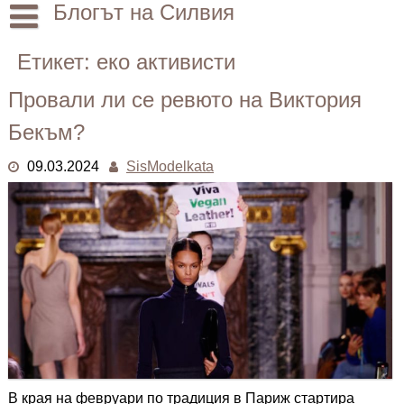
Skip
Блогът на Силвия
to
content
Начало
Етикет:
еко активисти
Лични
Провали ли се ревюто на Виктория
Други
Бекъм?
09.03.2024
SisModelkata
В края на февруари по традиция в Париж стартира