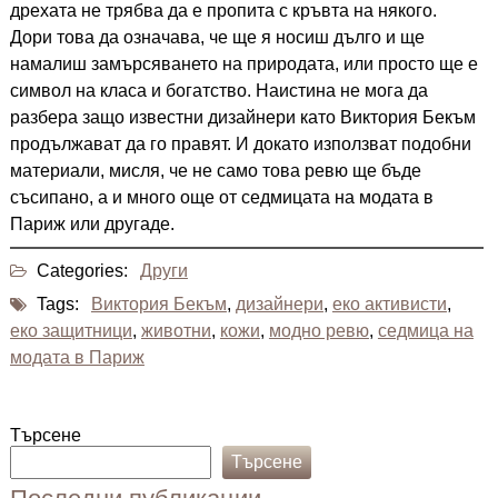
дрехата не трябва да е пропита с кръвта на някого.
Дори това да означава, че ще я носиш дълго и ще
намалиш замърсяването на природата, или просто ще е
символ на класа и богатство. Наистина не мога да
разбера защо известни дизайнери като Виктория Бекъм
продължават да го правят. И докато използват подобни
материали, мисля, че не само това ревю ще бъде
съсипано, а и много още от седмицата на модата в
Париж или другаде.
Categories:
Други
Tags:
Виктория Бекъм
,
дизайнери
,
еко активисти
,
еко защитници
,
животни
,
кожи
,
модно ревю
,
седмица на
модата в Париж
Търсене
Търсене