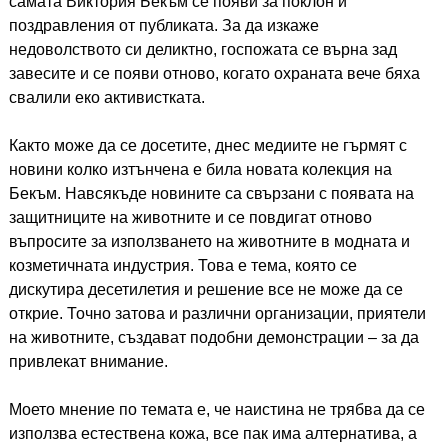
самата Виктория Бекъм се появи за поклон и
поздравления от публиката. За да изкаже
недоволството си деликтно, госпожата се върна зад
завесите и се появи отново, когато охраната вече бяха
свалили еко активистката.
Както може да се досетите, днес медиите не гърмят с
новини колко изтънчена е била новата колекция на
Бекъм. Навсякъде новините са свързани с появата на
защитниците на животните и се повдигат отново
въпросите за използването на животните в модната и
козметичната индустрия. Това е тема, която се
дискутира десетилетия и решение все не може да се
открие. Точно затова и различни организации, приятели
на животните, създават подобни демонстрации – за да
привлекат внимание.
Моето мнение по темата е, че наистина не трябва да се
използва естествена кожа, все пак има алтернатива, а