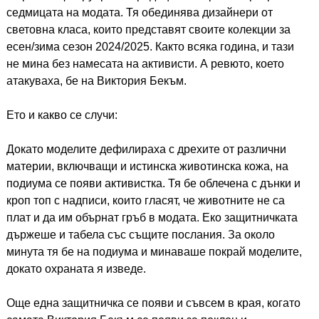
седмицата на модата. Тя обединява дизайнери от
световна класа, които представят своите колекции за
есен/зима сезон 2024/2025. Както всяка година, и тази
не мина без намесата на активисти. А ревюто, което
атакуваха, бе на Виктория Бекъм.
Ето и какво се случи:
Докато моделите дефилираха с дрехите от различни
материи, включващи и истинска животинска кожа, на
подиума се появи активистка. Тя бе облечена с дънки и
кроп топ с надписи, които гласят, че животните не са
плат и да им обърнат гръб в модата. Еко защитничката
държеше и табела със същите послания. За около
минута тя бе на подиума и минаваше покрай моделите,
докато охраната я изведе.
Още една защитничка се появи и съвсем в края, когато